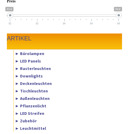
Preis
93 €
94 €
93
93
94
94
94
ARTIKEL
► Bürolampen
► LED Panels
► Rasterleuchten
► Downlights
► Deckenleuchten
► Tischleuchten
► Außenleuchten
► Pflanzenlicht
► LED Streifen
► Zubehör
► Leuchtmittel