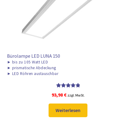
► ZAHLARTEN
► VERSANDARTEN
Bürolampe LED LUNA 150
►
bis zu 105 Watt LED
►
prismatische Abdeckung
►
LED Röhren austauschbar
Bewertet mit
93,98
€
zzgl. MwSt.
5.00
von 5
Weiterlesen