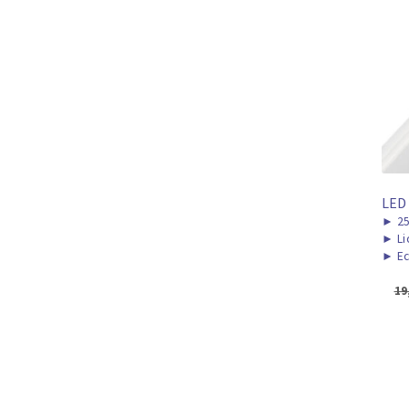
LED
►
2
►
Li
►
Ec
19