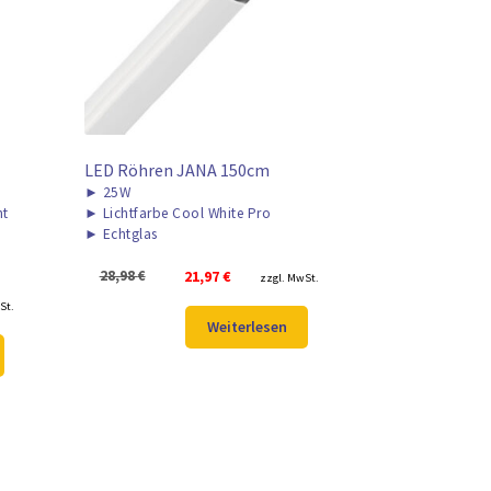
LED Röhren JANA 150cm
►
25W
ht
►
Lichtfarbe Cool White Pro
►
Echtglas
Ursprünglicher
Aktueller
28,98
€
21,97
€
zzgl. MwSt.
Preis
Preis
er
St.
war:
ist:
Weiterlesen
28,98 €
21,97 €.
.