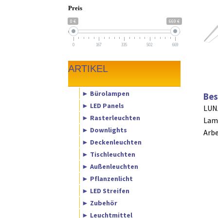
Preis
0 €
669 €
0
167
335
502
669
ARTIKEL
► Bürolampen
Bes
► LED Panels
LUNA
► Rasterleuchten
Lame
► Downlights
Arbe
► Deckenleuchten
► Tischleuchten
► Außenleuchten
► Pflanzenlicht
► LED Streifen
► Zubehör
► Leuchtmittel