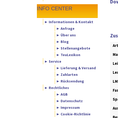
Dow
INFO CENTER
► Informationen & Kontakt
► Anfrage
► Über uns
Zus
► Blog
Ar
► Stellenangebote
Ma
► TeuLexikon
► Service
Le
► Lieferung & Versand
Le
► Zahlarten
► Rücksendung
LM
► Rechtliches
Fa
► AGB
Sp
► Datenschutz
► Impressum
Au
► Cookie-Richtlinie
Be