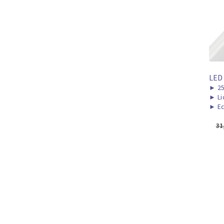
LED
►
2
►
Li
►
Ec
31