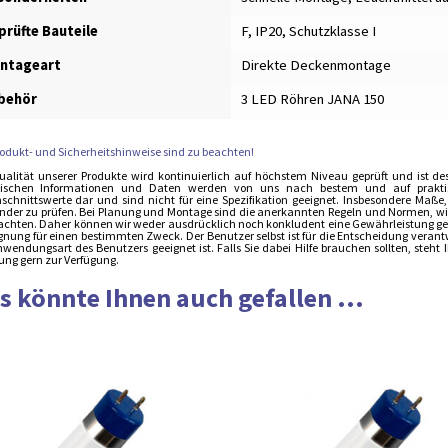
prüfte Bauteile
F, IP20, Schutzklasse I
ntageart
Direkte Deckenmontage
behör
3 LED Röhren JANA 150
rodukt- und Sicherheitshinweise sind zu beachten!
ualität unserer Produkte wird kontinuierlich auf höchstem Niveau geprüft und ist de
ischen Informationen und Daten werden von uns nach bestem und auf praktisch
schnittswerte dar und sind nicht für eine Spezifikation geeignet. Insbesondere Maße
der zu prüfen. Bei Planung und Montage sind die anerkannten Regeln und Normen, wie 
achten. Daher können wir weder ausdrücklich noch konkludent eine Gewährleistung gebe
ignung für einen bestimmten Zweck. Der Benutzer selbst ist für die Entscheidung verant
nwendungsart des Benutzers geeignet ist. Falls Sie dabei Hilfe brauchen sollten, steh
ung gern zur Verfügung.
s könnte Ihnen auch gefallen ...