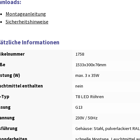
nloads:
Montageanleitung
Sicherheitshinweise
ätzliche Informationen
tikelnummer
1758
ße
1533x300x76mm
istung (W)
max. 3 x 35W
uchtmittel enthalten
nein
-Typ
T8 LED Röhren
ssung
G13
annung
230V / 50Hz
sführung
Gehäuse: Stahl, pulverlackiert RA
sonderheiten
schnelle Montage
,
Leuchtmittel a