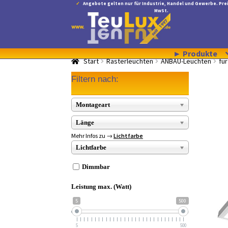
Angebote gelten nur für Industrie, Handel und Gewerbe. Prei
MwSt.
Zur
Zum
Navigation
Inhalt
springen
springen
► Produkte
Start
Rasterleuchten
ANBAU-Leuchten
fü
Filtern nach:
Montageart
Länge
Mehr Infos zu →
Lichtfarbe
Lichtfarbe
Dimmbar
Leistung max. (Watt)
5
500
5
500