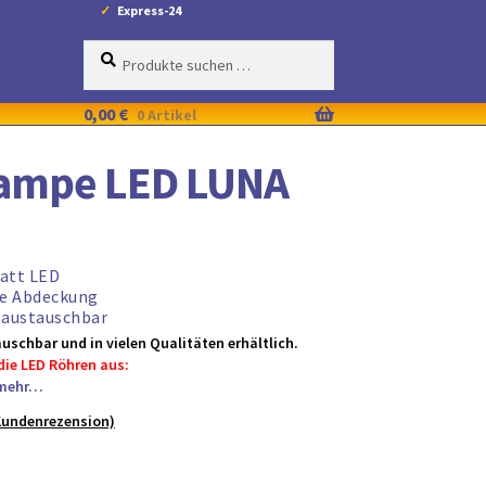
Express-24
Suche
Suchen
nach:
0,00
€
0 Artikel
ampe LED LUNA
Watt LED
e Abdeckung
austauschbar
uschbar und in vielen Qualitäten erhältlich.
die LED Röhren aus:
mehr…
undenrezension)