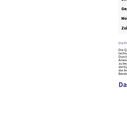
Ge
Mo
Zu
Die P
Die Q
techn
Durch
Anwen
zu be
die E
die A
Berat
Da