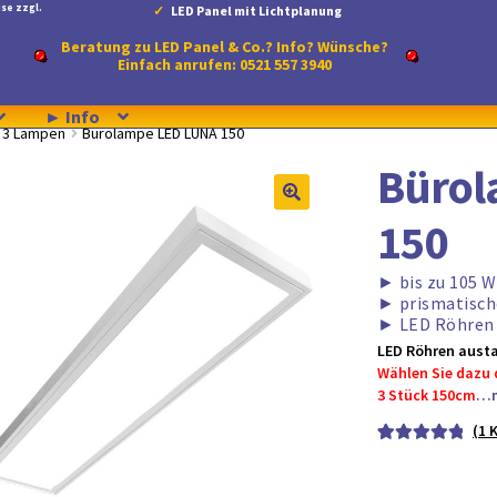
se zzgl.
LED Panel mit Lichtplanung
Beratung zu LED Panel & Co.? Info? Wünsche?
Einfach anrufen: 0521 557 3940
► Info
r 3 Lampen
Bürolampe LED LUNA 150
Bürol
150
►
bis zu 105 
►
prismatisch
►
LED Röhren 
LED Röhren austa
Wählen Sie dazu 
3 Stück 150cm
…
(
1
K
Bewertet mit
1
5.00
von 5,