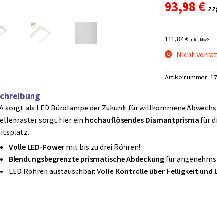
93,98
€
basierend auf
zz
Kundenbewe
rtung
111,84 €
inkl. MwSt.
Nicht vorrät
Artikelnummer:
17
chreibung
 sorgt als LED Bürolampe der Zukunft für willkommene Abwechslu
llenraster sorgt hier ein
hochauflösendes Diamantprisma
für 
itsplatz.
Volle LED-Power
mit bis zu drei Röhren!
Blendungsbegrenzte prismatische Abdeckung
für angenehmst
LED Röhren austauschbar: Volle
Kontrolle über Helligkeit und 