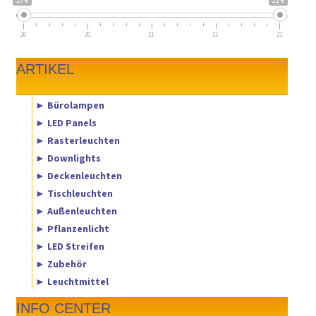
20 €
21 €
20
20
21
21
21
ARTIKEL
► Bürolampen
► LED Panels
► Rasterleuchten
► Downlights
► Deckenleuchten
► Tischleuchten
► Außenleuchten
► Pflanzenlicht
► LED Streifen
► Zubehör
► Leuchtmittel
INFO CENTER