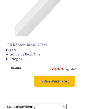
► ZAHLARTEN
► VERSANDARTEN
LED Röhren JANA 120cm
►
18W
►
Lichtfarbe Relax True
►
Echtglas
Ursprünglicher
Aktueller
27,98
€
20,97
€
zzgl. MwSt.
Preis
Preis
war:
ist:
In den Warenkorb
27,98 €
20,97 €.