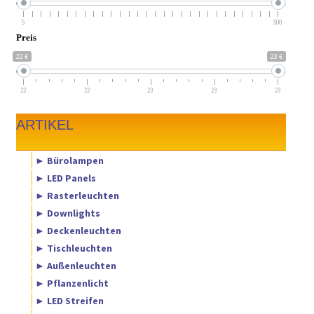
5
500
Preis
22 €
23 €
22
22
23
23
23
ARTIKEL
► Bürolampen
► LED Panels
► Rasterleuchten
► Downlights
► Deckenleuchten
► Tischleuchten
► Außenleuchten
► Pflanzenlicht
► LED Streifen