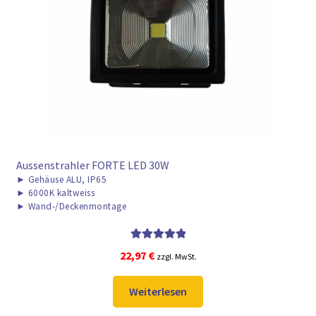
► ZAHLARTEN
► VERSANDARTEN
Aussenstrahler FORTE LED 30W
►
Gehäuse ALU, IP65
►
6000K kaltweiss
►
Wand-/Deckenmontage
Bewertet mit
22,97
€
zzgl. MwSt.
5.00
von 5
Weiterlesen