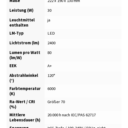
Maße
222 x 190 x 130 mm
Leistung (W)
30
Leuchtmittel
ja
enthalten
LM-Typ
LED
Lichtstrom (lm)
2400
Lumen pro Watt
80
(lm/W)
EEK
A+
Abstrahlwinkel
120°
(°)
Farbtemperatur
6000
(K)
Ra-Wert / CRI
Größer 70
(%)
Mittlere
20.000 h nach IEC/PAS 62717
Lebensdauer (h)