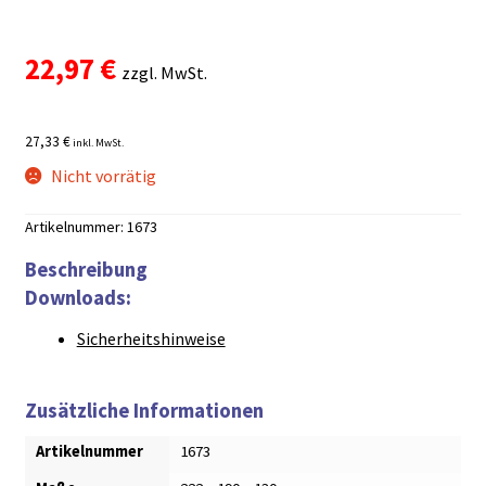
Bewertet mit
1
5.00
von 5,
22,97
€
basierend auf
zzgl. MwSt.
Kundenbewe
rtung
27,33 €
inkl. MwSt.
Nicht vorrätig
Artikelnummer:
1673
Beschreibung
Downloads:
Sicherheitshinweise
Zusätzliche Informationen
Artikelnummer
1673