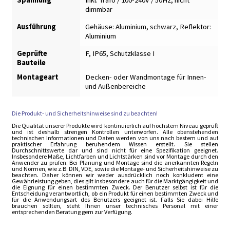
Spannung
Inkl. Trafo / 100-240V / 50Hz
,
nicht
dimmbar
Ausführung
Gehäuse: Aluminium, schwarz
,
Reflektor:
Aluminium
Geprüfte
F, IP65, Schutzklasse I
Bauteile
Montageart
Decken- oder Wandmontage für Innen-
und Außenbereiche
Die Produkt- und Sicherheitshinweise sind zu beachten!
Die Qualität unserer Produkte wird kontinuierlich auf höchstem Niveau geprüft
und ist deshalb strengen Kontrollen unterworfen. Alle obenstehenden
technischen Informationen und Daten werden von uns nach bestem und auf
praktischer Erfahrung beruhendem Wissen erstellt. Sie stellen
Durchschnittswerte dar und sind nicht für eine Spezifikation geeignet.
Insbesondere Maße, Lichtfarben und Lichtstärken sind vor Montage durch den
Anwender zu prüfen. Bei Planung und Montage sind die anerkannten Regeln
und Normen, wie z.B: DIN, VDE, sowie die Montage- und Sicherheitshinweise zu
beachten. Daher können wir weder ausdrücklich noch konkludent eine
Gewährleistung geben, dies gilt insbesondere auch für die Marktgängigkeit und
die Eignung für einen bestimmten Zweck. Der Benutzer selbst ist für die
Entscheidung verantwortlich, ob ein Produkt für einen bestimmten Zweck und
für die Anwendungsart des Benutzers geeignet ist. Falls Sie dabei Hilfe
brauchen sollten, steht Ihnen unser technisches Personal mit einer
entsprechenden Beratung gern zur Verfügung.