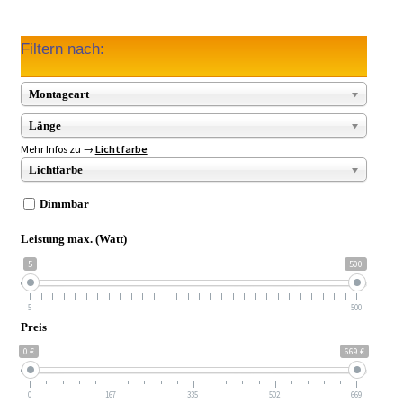
Filtern nach:
Montageart
Länge
Mehr Infos zu →
Lichtfarbe
Lichtfarbe
Dimmbar
Leistung max. (Watt)
5
500
5
500
Preis
0 €
669 €
0
167
335
502
669