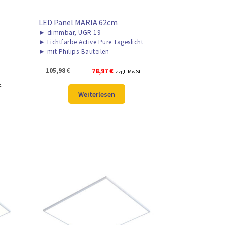
LED Panel MARIA 62cm
►
dimmbar, UGR 19
►
Lichtfarbe Active Pure Tageslicht
►
mit Philips-Bauteilen
Ursprünglicher
Aktueller
105,98
€
78,97
€
zzgl. MwSt.
Preis
Preis
r
t.
war:
ist:
Weiterlesen
105,98 €
78,97 €.