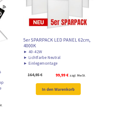
5er SPARPACK LED PANEL 62cm,
4000K
►
40-42W
►
Lichtfarbe Neutral
►
Einlegemontage
s
Ursprünglicher
Aktueller
164,95
€
99,99
€
zzgl. MwSt.
Preis
Preis
pp
war:
ist:
e
In den Warenkorb
164,95 €
99,99 €.
r
t.
.