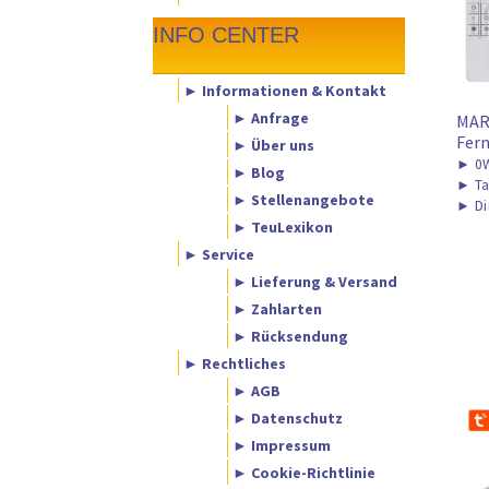
INFO CENTER
► Informationen & Kontakt
► Anfrage
MAR
Fern
► Über uns
►
0W
► Blog
►
Ta
► Stellenangebote
►
Di
► TeuLexikon
► Service
► Lieferung & Versand
► Zahlarten
► Rücksendung
► Rechtliches
► AGB
► Datenschutz
► Impressum
► Cookie-Richtlinie