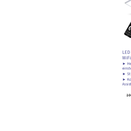
LED 
WiF
►
He
einst
►
St
►
Ko
Assis
10