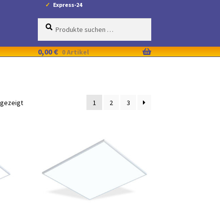
Express-24
Suche
Suchen
nach:
0,00
€
0 Artikel
ngezeigt
1
2
3