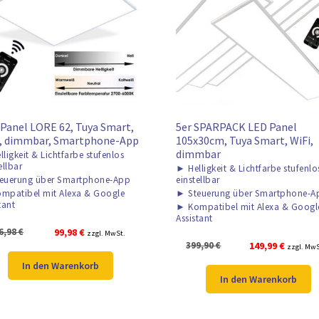
Panel LORE 62, Tuya Smart,
5er SPARPACK LED Panel
i, dimmbar, Smartphone-App
105x30cm, Tuya Smart, WiFi,
dimmbar
lligkeit & Lichtfarbe stufenlos
ellbar
►
Helligkeit & Lichtfarbe stufenlo
euerung über Smartphone-App
einstellbar
mpatibel mit Alexa & Google
►
Steuerung über Smartphone-A
tant
►
Kompatibel mit Alexa & Googl
Assistant
Ursprünglicher
Aktueller
6,98
€
99,98
€
zzgl. MwSt.
Ursprünglicher
Aktuelle
399,90
€
149,99
€
Preis
Preis
zzgl. MwS
Preis
Preis
war:
ist:
In den Warenkorb
war:
ist:
106,98 €
99,98 €.
In den Warenkorb
399,90 €
149,99 €