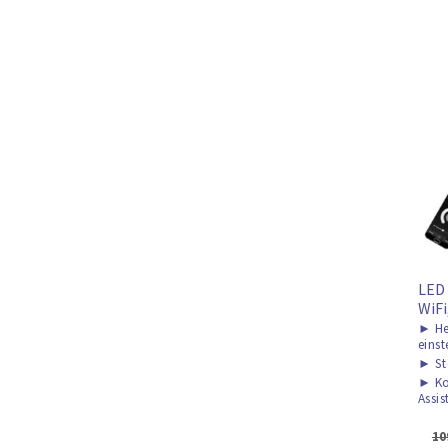
LED 
WiF
►
He
einst
►
St
►
Ko
Assis
10