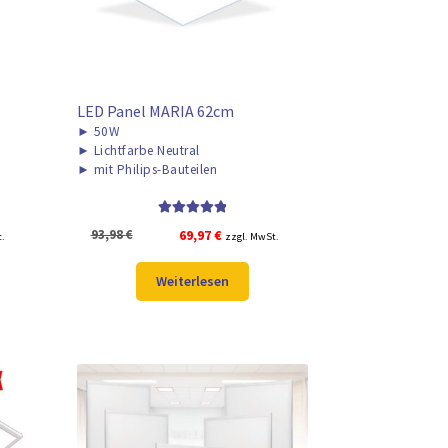
LED Panel MARIA 62cm
►
50W
►
Lichtfarbe Neutral
►
mit Philips-Bauteilen
Bewertet mit
r
Ursprünglicher
Aktueller
93,98
€
69,97
€
t.
zzgl. MwSt.
5.00
von 5
Preis
Preis
war:
ist:
Weiterlesen
93,98 €
69,97 €.