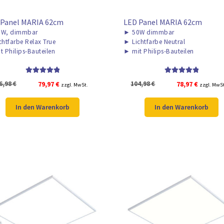
 Panel MARIA 62cm
LED Panel MARIA 62cm
W, dimmbar
►
50W dimmbar
chtfarbe Relax True
►
Lichtfarbe Neutral
t Philips-Bauteilen
►
mit Philips-Bauteilen
Bewertet mit
Bewertet mit
Ursprünglicher
Aktueller
Ursprünglicher
Aktuelle
6,98
€
79,97
€
104,98
€
78,97
€
zzgl. MwSt.
zzgl. MwS
5.00
von 5
5.00
von 5
Preis
Preis
Preis
Preis
war:
ist:
war:
ist:
In den Warenkorb
In den Warenkorb
106,98 €
79,97 €.
104,98 €
78,97 €.