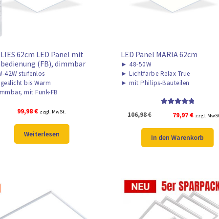
LIES 62cm LED Panel mit
LED Panel MARIA 62cm
bedienung (FB), dimmbar
►
48-50W
-42W stufenlos
►
Lichtfarbe Relax True
geslicht bis Warm
►
mit Philips-Bauteilen
mmbar, mit Funk-FB
99,98
€
Bewertet mit
zzgl. MwSt.
Ursprünglicher
Aktuelle
106,98
€
79,97
€
zzgl. MwS
5.00
von 5
Preis
Preis
Weiterlesen
war:
ist:
In den Warenkorb
106,98 €
79,97 €.