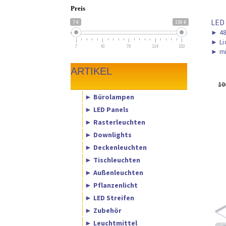
Preis
LED
7 €
150 €
►
48
►
Li
7
43
79
114
150
►
mi
ARTIKEL
10
► Bürolampen
► LED Panels
► Rasterleuchten
► Downlights
► Deckenleuchten
► Tischleuchten
► Außenleuchten
► Pflanzenlicht
► LED Streifen
► Zubehör
► Leuchtmittel