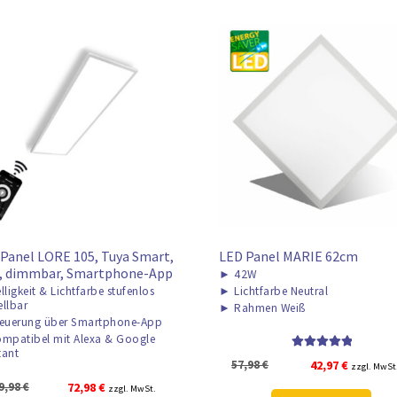
Panel LORE 105, Tuya Smart,
LED Panel MARIE 62cm
i, dimmbar, Smartphone-App
►
42W
lligkeit & Lichtfarbe stufenlos
►
Lichtfarbe Neutral
ellbar
►
Rahmen Weiß
euerung über Smartphone-App
mpatibel mit Alexa & Google
tant
Bewertet mit
Ursprünglicher
Aktueller
57,98
€
42,97
€
zzgl. MwSt
5.00
von 5
Preis
Preis
Ursprünglicher
Aktueller
9,98
€
72,98
€
zzgl. MwSt.