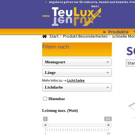
Angebote gelten nur für Industrie, Handel und Gewerbe. Prei
MwSt.
Zur
Zum
Navigation
Inhalt
springen
springen
► Produkte
Start
Produkt Besonderheiten
schnelle Mo
S
Filtern nach:
Montageart
Länge
Mehr Infos zu →
Lichtfarbe
Lichtfarbe
Dimmbar
Leistung max. (Watt)
5
500
5
500