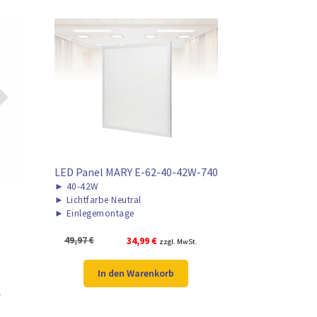
LED Panel MARY E-62-40-42W-740
►
40-42W
►
Lichtfarbe Neutral
►
Einlegemontage
Ursprünglicher
Aktueller
49,97
€
34,99
€
zzgl. MwSt.
Preis
Preis
war:
ist:
In den Warenkorb
49,97 €
34,99 €.
.