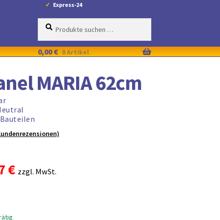
Express-24
Suche
Suchen
nach:
0,00
€
0 Artikel
anel MARIA 62cm
ar
Neutral
-Bauteilen
undenrezensionen)
rünglicher
Aktueller
97
€
zzgl. MwSt.
s
Preis
ist:
rätig