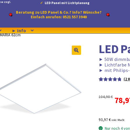
se zzgl.
LED Panel mit Lichtplanung
Beratung zu LED Panel & Co.? Info? Wünsche?
Einfach anrufen: 0521 557 3940
► Info
 MARIA 62cm
LED P
►
50W dimmb
►
Lichtfarbe 
►
mit Philips
(
2
K
Bewertet mit
2
5.00
von 5,
104,98
€
Ursp
78,
basierend auf
Kundenbewe
Prei
rtungen
93,97 €
inkl. MwSt.
war:
Nur noch 4 vor