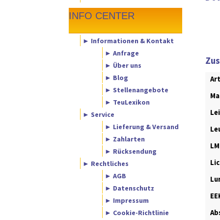
INFO CENTER
► Informationen & Kontakt
► Anfrage
Zus
► Über uns
► Blog
Ar
► Stellenangebote
Ma
► TeuLexikon
Le
► Service
► Lieferung & Versand
Le
► Zahlarten
LM
► Rücksendung
Li
► Rechtliches
► AGB
Lu
► Datenschutz
EE
► Impressum
► Cookie-Richtlinie
Abs