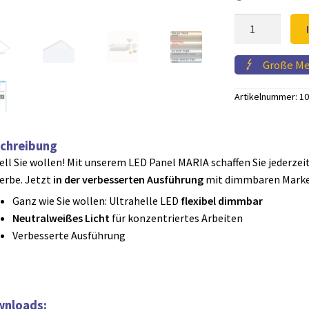
104,
LED
Panel
MARIA
Große M
62cm
Menge
Artikelnummer:
10
chreibung
ell Sie wollen! Mit unserem LED Panel MARIA schaffen Sie jederzei
erbe. Jetzt
in der verbesserten Ausführung
mit dimmbaren Marken
Ganz wie Sie wollen: Ultrahelle LED
flexibel dimmbar
Neutralweißes Licht
für konzentriertes Arbeiten
Verbesserte Ausführung
nloads: