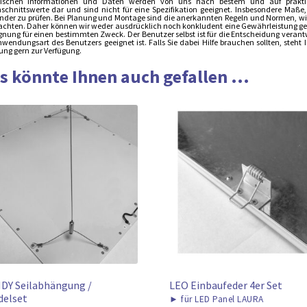
ischen Informationen und Daten werden von uns nach bestem und auf praktisch
schnittswerte dar und sind nicht für eine Spezifikation geeignet. Insbesondere Maße
der zu prüfen. Bei Planung und Montage sind die anerkannten Regeln und Normen, wie 
achten. Daher können wir weder ausdrücklich noch konkludent eine Gewährleistung gebe
ignung für einen bestimmten Zweck. Der Benutzer selbst ist für die Entscheidung verant
nwendungsart des Benutzers geeignet ist. Falls Sie dabei Hilfe brauchen sollten, steh
ung gern zur Verfügung.
s könnte Ihnen auch gefallen ...
DY Seilabhängung /
LEO Einbaufeder 4er Set
delset
►
für LED Panel LAURA