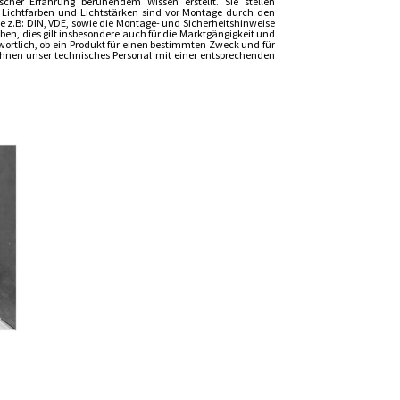
er Erfahrung beruhendem Wissen erstellt. Sie stellen
, Lichtfarben und Lichtstärken sind vor Montage durch den
z.B: DIN, VDE, sowie die Montage- und Sicherheitshinweise
n, dies gilt insbesondere auch für die Marktgängigkeit und
wortlich, ob ein Produkt für einen bestimmten Zweck und für
t Ihnen unser technisches Personal mit einer entsprechenden