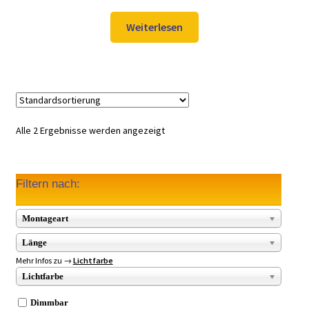
Preis
Preis
war:
ist:
Weiterlesen
559,00 €
349,00 €.
Alle 2 Ergebnisse werden angezeigt
Filtern nach:
Montageart
Länge
Mehr Infos zu →
Lichtfarbe
Lichtfarbe
Dimmbar