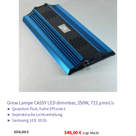
Grow Lampe CASSY LED dimmbar, 250W, 722 μmol/s
►
Quantum Pad, hohe Effizienz
►
Asymetrische Lichtverteilung
►
Samsung LED 301b
Ursprünglicher
Aktueller
559,00
€
349,00
€
zzgl. MwSt.