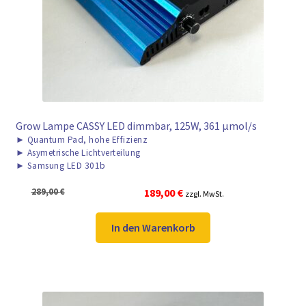
► ZAHLARTEN
► VERSANDARTEN
Grow Lampe CASSY LED dimmbar, 125W, 361 μmol/s
►
Quantum Pad, hohe Effizienz
►
Asymetrische Lichtverteilung
►
Samsung LED 301b
Ursprünglicher
Aktueller
289,00
€
189,00
€
zzgl. MwSt.
Preis
Preis
war:
ist:
In den Warenkorb
289,00 €
189,00 €.