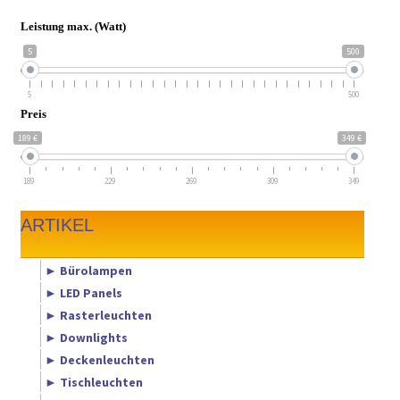
Leistung max. (Watt)
5
500
5
500
Preis
189 €
349 €
189
229
269
309
349
ARTIKEL
► Bürolampen
► LED Panels
► Rasterleuchten
► Downlights
► Deckenleuchten
► Tischleuchten