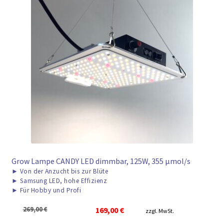
Grow Lampe CANDY LED dimmbar, 125W, 355 μmol/s
►
Von der Anzucht bis zur Blüte
►
Samsung LED, hohe Effizienz
►
Für Hobby und Profi
Ursprünglicher
Aktueller
269,00
€
169,00
€
zzgl. MwSt.
Preis
Preis