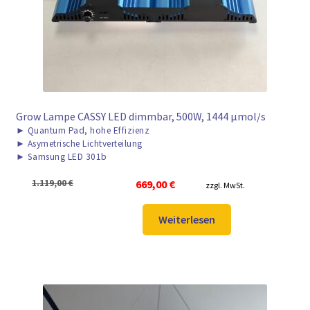
Grow Lampe CASSY LED dimmbar, 500W, 1444 μmol/s
►
Quantum Pad, hohe Effizienz
►
Asymetrische Lichtverteilung
►
Samsung LED 301b
Ursprünglicher
Aktueller
1.119,00
€
669,00
€
zzgl. MwSt.
Preis
Preis
war:
ist:
Weiterlesen
1.119,00 €
669,00 €.