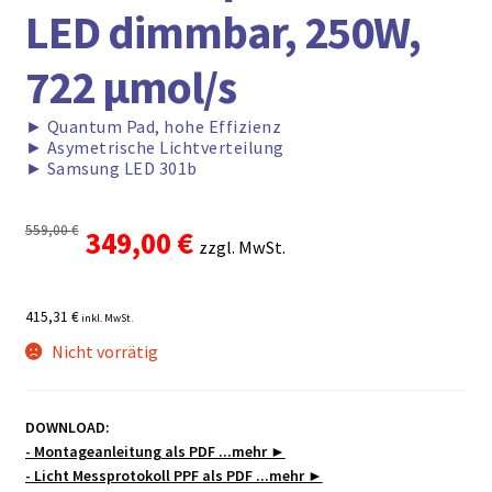
LED dimmbar, 250W,
722 μmol/s
►
Quantum Pad, hohe Effizienz
►
Asymetrische Lichtverteilung
►
Samsung LED 301b
559,00
€
Ursprünglicher
Aktueller
349,00
€
zzgl. MwSt.
Preis
Preis
415,31 €
inkl. MwSt.
war:
ist:
Nicht vorrätig
559,00 €
349,00 €.
DOWNLOAD:
- Montageanleitung als PDF ...mehr ►
- Licht Messprotokoll PPF als PDF ...mehr ►