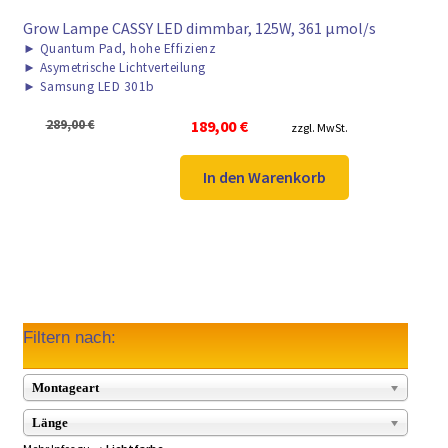
Grow Lampe CASSY LED dimmbar, 125W, 361 μmol/s
►
Quantum Pad, hohe Effizienz
►
Asymetrische Lichtverteilung
►
Samsung LED 301b
Ursprünglicher
Aktueller
289,00
€
189,00
€
zzgl. MwSt.
Preis
Preis
war:
ist:
In den Warenkorb
289,00 €
189,00 €.
Filtern nach:
Montageart
Länge