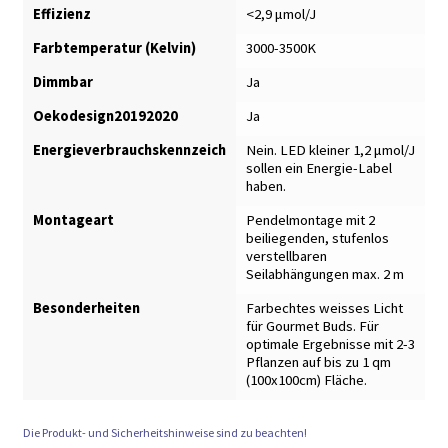
Effizienz
<2,9 μmol/J
Farbtemperatur (Kelvin)
3000-3500K
Dimmbar
Ja
Oekodesign20192020
Ja
Energieverbrauchskennzeich
Nein. LED kleiner 1,2 μmol/J
sollen ein Energie-Label
haben.
Montageart
Pendelmontage mit 2
beiliegenden, stufenlos
verstellbaren
Seilabhängungen max. 2 m
Besonderheiten
Farbechtes weisses Licht
für Gourmet Buds. Für
optimale Ergebnisse mit 2-3
Pflanzen auf bis zu 1 qm
(100x100cm) Fläche.
Die Produkt- und Sicherheitshinweise sind zu beachten!