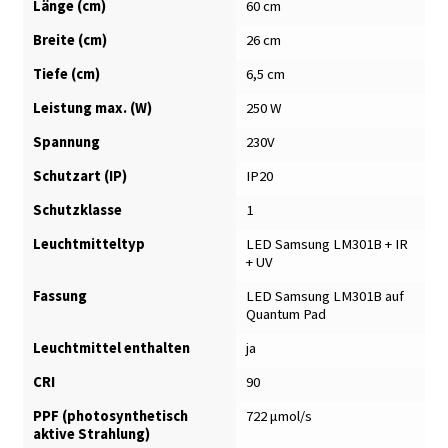
Länge (cm)
60 cm
Breite (cm)
26 cm
Tiefe (cm)
6,5 cm
Leistung max. (W)
250 W
Spannung
230V
Schutzart (IP)
IP20
Schutzklasse
1
Leuchtmitteltyp
LED Samsung LM301B + IR
+ UV
Fassung
LED Samsung LM301B auf
Quantum Pad
Leuchtmittel enthalten
ja
CRI
90
PPF (photosynthetisch
722 μmol/s
aktive Strahlung)