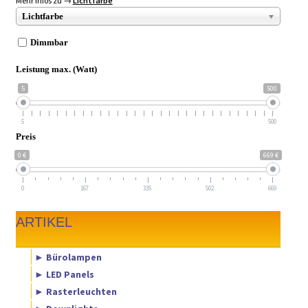
Mehr Infos zu →
Lichtfarbe
Lichtfarbe
Dimmbar
Leistung max. (Watt)
5
500
5
500
Preis
0 €
669 €
0
167
335
502
669
ARTIKEL
► Bürolampen
► LED Panels
► Rasterleuchten