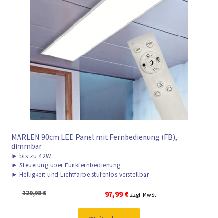
MARLEN 90cm LED Panel mit Fernbedienung (FB),
dimmbar
►
bis zu 42W
►
Steuerung über Funkfernbedienung
►
Helligkeit und Lichtfarbe stufenlos verstellbar
Ursprünglicher
Aktueller
129,98
€
97,99
€
zzgl. MwSt.
Preis
Preis
war:
ist: