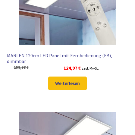
► ZAHLARTEN
► VERSANDARTEN
MARLEN 120cm LED Panel mit Fernbedienung (FB),
dimmbar
Ursprünglicher
Aktueller
159,98
€
124,97
€
zzgl. MwSt.
Preis
Preis
war:
ist:
Weiterlesen
159,98 €
124,97 €.