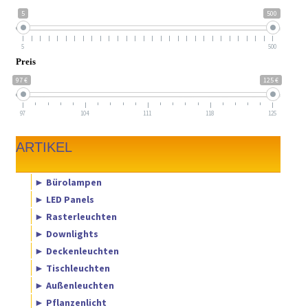
5
500
5
500
Preis
97 €
125 €
97
104
111
118
125
ARTIKEL
► Bürolampen
► LED Panels
► Rasterleuchten
► Downlights
► Deckenleuchten
► Tischleuchten
► Außenleuchten
► Pflanzenlicht