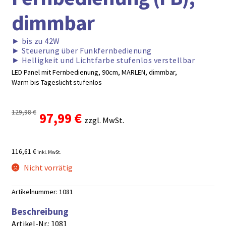
dimmbar
►
bis zu 42W
►
Steuerung über Funkfernbedienung
►
Helligkeit und Lichtfarbe stufenlos verstellbar
LED Panel mit Fernbedienung, 90cm, MARLEN, dimmbar,
Warm bis Tageslicht stufenlos
129,98
€
Ursprünglicher
Aktueller
97,99
€
zzgl. MwSt.
Preis
Preis
116,61 €
inkl. MwSt.
war:
ist:
Nicht vorrätig
129,98 €
97,99 €.
Artikelnummer:
1081
Beschreibung
Artikel-Nr.: 1081