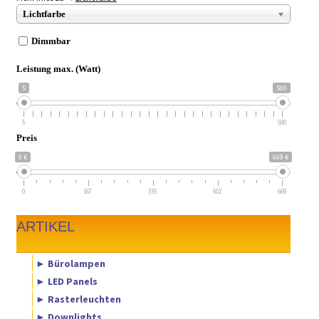
Lichtfarbe
Dimmbar
Leistung max. (Watt)
5
500
5
500
Preis
0 €
669 €
0
167
335
502
669
ARTIKEL
► Bürolampen
► LED Panels
► Rasterleuchten
► Downlights