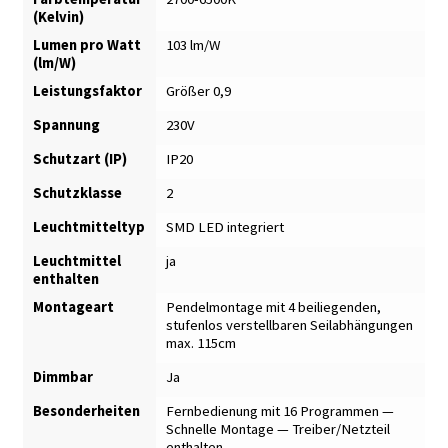
(Kelvin)
Lumen pro Watt
103 lm/W
(lm/W)
Leistungsfaktor
Größer 0,9
Spannung
230V
Schutzart (IP)
IP20
Schutzklasse
2
Leuchtmitteltyp
SMD LED integriert
Leuchtmittel
ja
enthalten
Montageart
Pendelmontage mit 4 beiliegenden,
stufenlos verstellbaren Seilabhängungen
max. 115cm
Dimmbar
Ja
Besonderheiten
Fernbedienung mit 16 Programmen —
Schnelle Montage — Treiber/Netzteil
enthalten