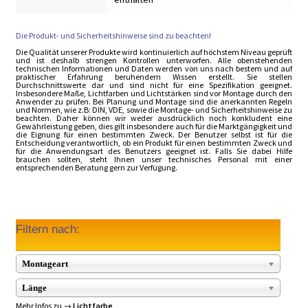
Die Produkt- und Sicherheitshinweise sind zu beachten!
Die Qualität unserer Produkte wird kontinuierlich auf höchstem Niveau geprüft
und ist deshalb strengen Kontrollen unterworfen. Alle obenstehenden
technischen Informationen und Daten werden von uns nach bestem und auf
praktischer Erfahrung beruhendem Wissen erstellt. Sie stellen
Durchschnittswerte dar und sind nicht für eine Spezifikation geeignet.
Insbesondere Maße, Lichtfarben und Lichtstärken sind vor Montage durch den
Anwender zu prüfen. Bei Planung und Montage sind die anerkannten Regeln
und Normen, wie z.B: DIN, VDE, sowie die Montage- und Sicherheitshinweise zu
beachten. Daher können wir weder ausdrücklich noch konkludent eine
Gewährleistung geben, dies gilt insbesondere auch für die Marktgängigkeit und
die Eignung für einen bestimmten Zweck. Der Benutzer selbst ist für die
Entscheidung verantwortlich, ob ein Produkt für einen bestimmten Zweck und
für die Anwendungsart des Benutzers geeignet ist. Falls Sie dabei Hilfe
brauchen sollten, steht Ihnen unser technisches Personal mit einer
entsprechenden Beratung gern zur Verfügung.
Filtern nach:
Montageart
Länge
Mehr Infos zu →
Lichtfarbe