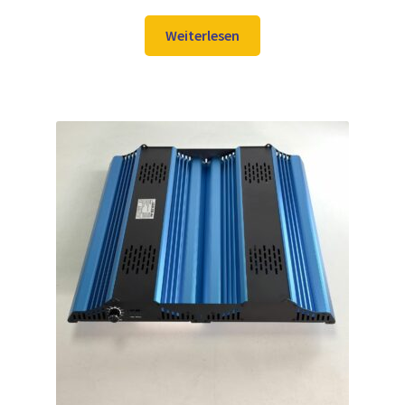
Preis
Preis
war:
ist:
Weiterlesen
559,00 €
349,00 €.