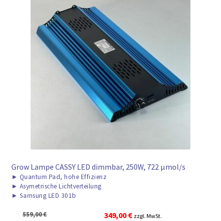
Grow Lampe CASSY LED dimmbar, 250W, 722 μmol/s
►
Quantum Pad, hohe Effizienz
►
Asymetrische Lichtverteilung
►
Samsung LED 301b
Ursprünglicher
Aktueller
559,00
€
349,00
€
zzgl. MwSt.