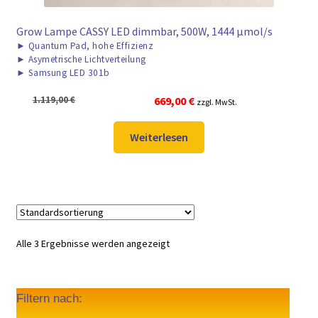
Grow Lampe CASSY LED dimmbar, 500W, 1444 μmol/s
►
Quantum Pad, hohe Effizienz
►
Asymetrische Lichtverteilung
►
Samsung LED 301b
Ursprünglicher
Aktueller
1.119,00
€
669,00
€
zzgl. MwSt.
Preis
Preis
war:
ist:
Weiterlesen
1.119,00 €
669,00 €.
Alle 3 Ergebnisse werden angezeigt
Filtern nach: