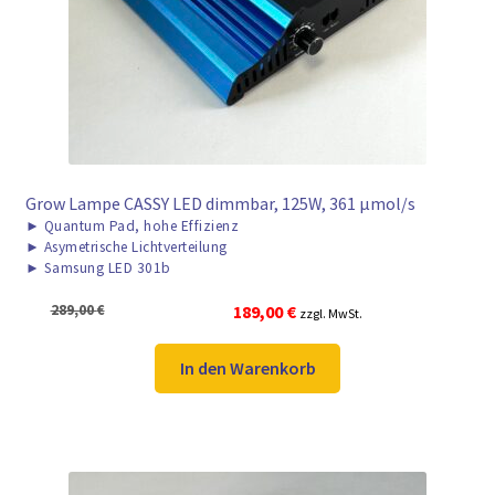
► ZAHLARTEN
► VERSANDARTEN
Grow Lampe CASSY LED dimmbar, 125W, 361 μmol/s
►
Quantum Pad, hohe Effizienz
►
Asymetrische Lichtverteilung
►
Samsung LED 301b
Ursprünglicher
Aktueller
289,00
€
189,00
€
zzgl. MwSt.
Preis
Preis
war:
ist:
In den Warenkorb
289,00 €
189,00 €.