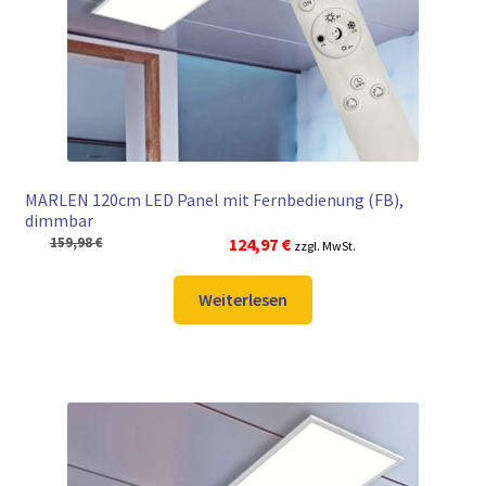
► ZAHLARTEN
► VERSANDARTEN
MARLEN 120cm LED Panel mit Fernbedienung (FB),
dimmbar
Ursprünglicher
Aktueller
159,98
€
124,97
€
zzgl. MwSt.
Preis
Preis
war:
ist:
Weiterlesen
159,98 €
124,97 €.