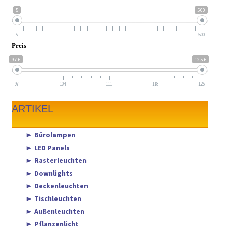
5
500
5
500
Preis
97 €
125 €
97
104
111
118
125
ARTIKEL
► Bürolampen
► LED Panels
► Rasterleuchten
► Downlights
► Deckenleuchten
► Tischleuchten
► Außenleuchten
► Pflanzenlicht