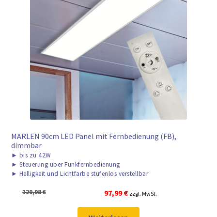
MARLEN 90cm LED Panel mit Fernbedienung (FB),
dimmbar
►
bis zu 42W
►
Steuerung über Funkfernbedienung
►
Helligkeit und Lichtfarbe stufenlos verstellbar
Ursprünglicher
Aktueller
129,98
€
97,99
€
zzgl. MwSt.
Preis
Preis
war:
ist: