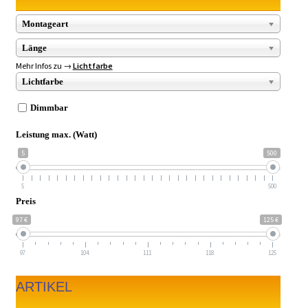
Montageart
Länge
Mehr Infos zu →
Lichtfarbe
Lichtfarbe
Dimmbar
Leistung max. (Watt)
5
500
5
500
Preis
97 €
125 €
97
104
111
118
125
ARTIKEL