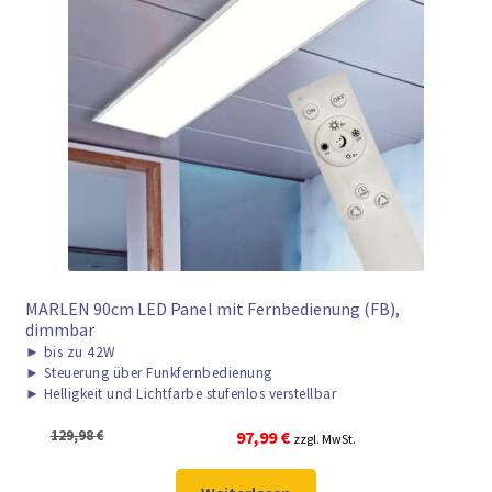
MARLEN 90cm LED Panel mit Fernbedienung (FB),
dimmbar
►
bis zu 42W
►
Steuerung über Funkfernbedienung
►
Helligkeit und Lichtfarbe stufenlos verstellbar
Ursprünglicher
Aktueller
129,98
€
97,99
€
zzgl. MwSt.
Preis
Preis
war:
ist: