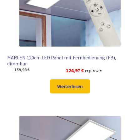
► ZAHLARTEN
► VERSANDARTEN
MARLEN 120cm LED Panel mit Fernbedienung (FB),
dimmbar
Ursprünglicher
Aktueller
159,98
€
124,97
€
zzgl. MwSt.
Preis
Preis
war:
ist:
Weiterlesen
159,98 €
124,97 €.