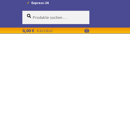
Express-24
Suche
Suchen
nach:
0,00
€
0 Artikel