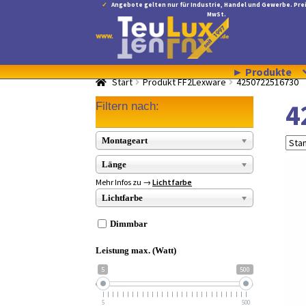
Angebote gelten nur für Industrie, Handel und Gewerbe. Prei
MwSt.
Zur
Zum
Navigation
Inhalt
springen
springen
► Produkte
Start
Produkt FF2Lexware
4250722516730
4
Filtern nach:
Montageart
Länge
Mehr Infos zu →
Lichtfarbe
Lichtfarbe
Dimmbar
Leistung max. (Watt)
5
500
5
500