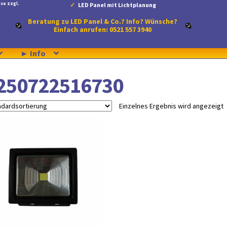
se zzgl.
LED Panel mit Lichtplanung
Beratung zu LED Panel & Co.? Info? Wünsche?
Einfach anrufen: 0521 557 3940
► Info
250722516730
Einzelnes Ergebnis wird angezeigt