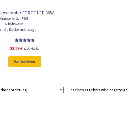
senstrahler FORTE LED 30W
häuse ALU, IP65
00K kaltweiss
nd-/Deckenmontage
Bewertet mit
22,97
€
zzgl. MwSt.
5.00
von 5
Weiterlesen
Einzelnes Ergebnis wird angezeigt