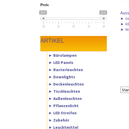
Preis
Aus
22 €
23 €
►
Ge
►
60
22
22
23
23
23
►
Wa
ARTIKEL
► Bürolampen
► LED Panels
► Rasterleuchten
► Downlights
► Deckenleuchten
► Tischleuchten
► Außenleuchten
► Pflanzenlicht
► LED Streifen
► Zubehör
► Leuchtmittel