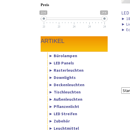
Preis
LED
23 €
24 €
►
1
►
Li
23
23
24
24
24
►
Ec
ARTIKEL
► Bürolampen
► LED Panels
► Rasterleuchten
► Downlights
► Deckenleuchten
► Tischleuchten
► Außenleuchten
► Pflanzenlicht
► LED Streifen
► Zubehör
► Leuchtmittel