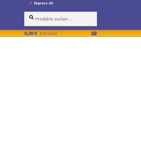
Express-24
Suche
Suchen
nach:
0,00
€
0 Artikel