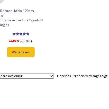
 Röhren JANA 120cm
8W
chtfarbe Active Pure Tageslicht
htglas
Bewertet mit
23,98
€
zzgl. MwSt.
5.00
von 5
Weiterlesen
Einzelnes Ergebnis wird angezeigt