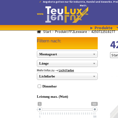
Angebote gelten nur für Industrie, Handel und Gewerbe. Prei
MwSt.
Zur
Zum
Navigation
Inhalt
springen
springen
► Produkte
Start
Produkt FF2Lexware
4250722518277
4
Filtern nach:
Montageart
Länge
Mehr Infos zu →
Lichtfarbe
Lichtfarbe
Dimmbar
Leistung max. (Watt)
5
500
5
500