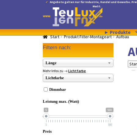
Angebote gelten nur für Industrie, Handel und Gewerbe. Prei
MwSt.
Zur
Zum
Navigation
Inhalt
springen
springen
► Produkte
Start
Produkt Filter-Montageart
Aufbau
A
Filtern nach:
Länge
Mehr Infos zu →
Lichtfarbe
Lichtfarbe
Dimmbar
Leistung max. (Watt)
5
500
5
500
Preis