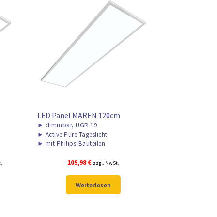
LED Panel MAREN 120cm
►
dimmbar, UGR 19
►
Active Pure Tageslicht
►
mit Philips-Bauteilen
r
109,98
€
t.
zzgl. MwSt.
Weiterlesen