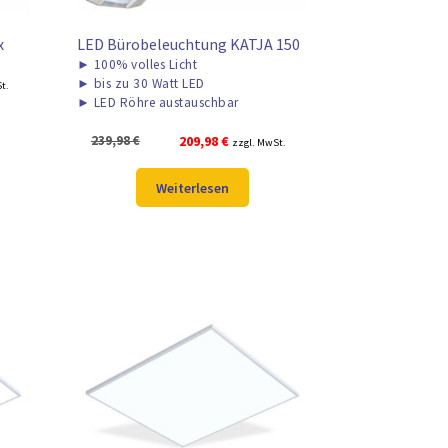
x
LED Bürobeleuchtung KATJA 150
►
100% volles Licht
r
►
bis zu 30 Watt LED
t.
►
LED Röhre austauschbar
Ursprünglicher
Aktueller
239,98
€
209,98
€
zzgl. MwSt.
.
Preis
Preis
war:
ist:
Weiterlesen
239,98 €
209,98 €.