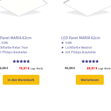
 Panel MARIA 62cm
LED Panel MARIA 62cm
-50W
►
50W
chtfarbe Relax True
►
Lichtfarbe Neutral
t Philips-Bauteilen
►
mit Philips-Bauteilen
Bewertet mit
Bewertet mit
Ursprünglicher
Aktueller
Ursprünglicher
Aktueller
6,98
€
79,97
€
93,98
€
69,97
€
zzgl. MwSt.
zzgl. MwSt
5.00
von 5
5.00
von 5
Preis
Preis
Preis
Preis
war:
ist:
war:
ist:
In den Warenkorb
Weiterlesen
106,98 €
79,97 €.
93,98 €
69,97 €.