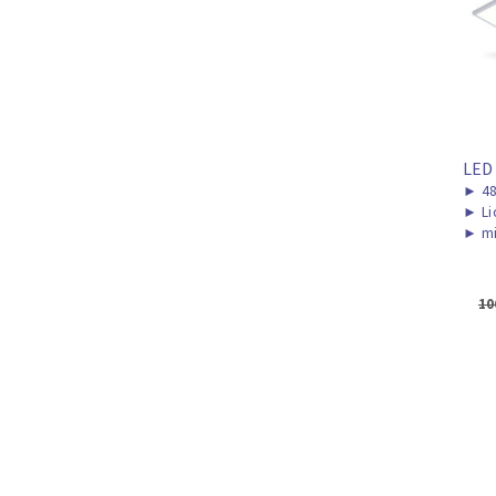
LED
►
48
►
Li
►
mi
10