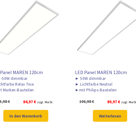
 Panel MAREN 120cm
LED Panel MAREN 120cm
-50W dimmbar
►
50W dimmbar
chtfarbe Relax True
►
Lichtfarbe Neutral
t Marken-Bauteilen
►
mit Philips-Bauteilen
Ursprünglicher
Aktueller
Ursprünglicher
Aktuelle
3,98
€
84,97
€
106,98
€
89,97
€
zzgl. MwSt.
zzgl. MwS
Preis
Preis
Preis
Preis
war:
ist:
war:
ist:
In den Warenkorb
Weiterlesen
113,98 €
84,97 €.
106,98 €
89,97 €.