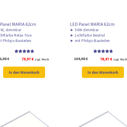
 Panel MARIA 62cm
LED Panel MARIA 62cm
W, dimmbar
►
50W dimmbar
chtfarbe Relax True
►
Lichtfarbe Neutral
t Philips-Bauteilen
►
mit Philips-Bauteilen
Bewertet mit
Bewertet mit
Ursprünglicher
Aktueller
Ursprünglicher
Aktuelle
6,98
€
79,97
€
104,98
€
78,97
€
zzgl. MwSt.
zzgl. MwS
5.00
von 5
5.00
von 5
Preis
Preis
Preis
Preis
war:
ist:
war:
ist:
In den Warenkorb
In den Warenkorb
106,98 €
79,97 €.
104,98 €
78,97 €.