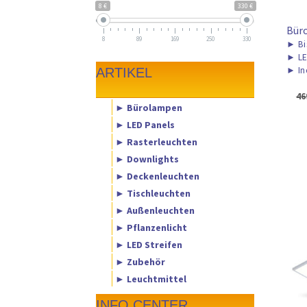
8 €
330 €
Bür
8
89
169
250
330
►
Bi
►
LE
►
In
ARTIKEL
46
► Bürolampen
► LED Panels
► Rasterleuchten
► Downlights
► Deckenleuchten
► Tischleuchten
► Außenleuchten
► Pflanzenlicht
► LED Streifen
► Zubehör
► Leuchtmittel
INFO CENTER