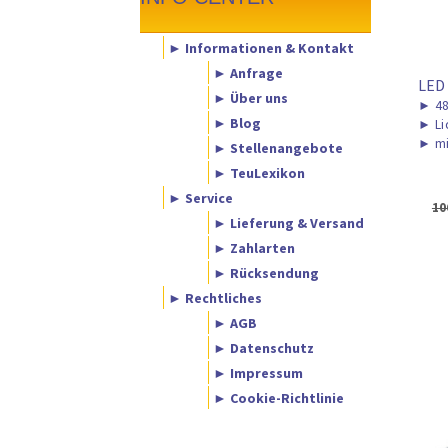
► Informationen & Kontakt
► Anfrage
LED
► Über uns
►
48
► Blog
►
Li
►
mi
► Stellenangebote
► TeuLexikon
► Service
10
► Lieferung & Versand
► Zahlarten
► Rücksendung
► Rechtliches
► AGB
► Datenschutz
► Impressum
► Cookie-Richtlinie