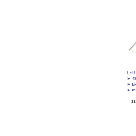
LED
►
48
►
Li
►
mi
11