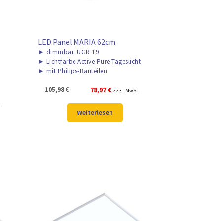
LED Panel MARIA 62cm
►
dimmbar, UGR 19
►
Lichtfarbe Active Pure Tageslicht
►
mit Philips-Bauteilen
Ursprünglicher
Aktueller
105,98
€
78,97
€
zzgl. MwSt.
Preis
Preis
r
t.
war:
ist:
Weiterlesen
105,98 €
78,97 €.