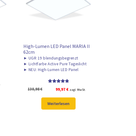
High-Lumen LED Panel MARIA II
62cm
►
UGR 19 blendungsbegrenzt
►
Lichtfarbe Active Pure Tageslicht
►
NEU: High-Lumen LED Panel
.
Bewertet mit
Ursprünglicher
Aktueller
130,98
€
99,97
€
zzgl. MwSt.
5.00
von 5
Preis
Preis
war:
ist:
Weiterlesen
130,98 €
99,97 €.