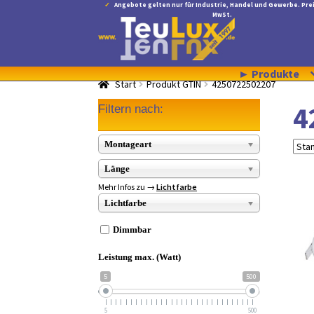
Angebote gelten nur für Industrie, Handel und Gewerbe. Prei
MwSt.
Zur
Zum
Navigation
Inhalt
springen
springen
► Produkte
Start
Produkt GTIN
4250722502207
4
Filtern nach:
Montageart
Länge
Mehr Infos zu →
Lichtfarbe
Lichtfarbe
Dimmbar
Leistung max. (Watt)
5
500
5
500