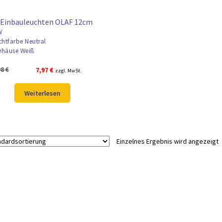
 Einbauleuchten OLAF 12cm
W
chtfarbe Neutral
häuse Weiß
Ursprünglicher
Aktueller
98
€
7,97
€
zzgl. MwSt.
Preis
Preis
war:
ist:
Weiterlesen
9,98 €
7,97 €.
Einzelnes Ergebnis wird angezeigt