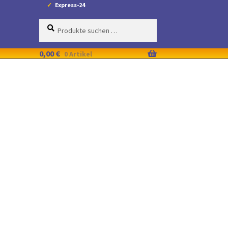
Express-24
Suche
Suchen
nach:
0,00
€
0 Artikel