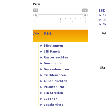
Preis
LED
7 €
8 €
►
6
►
Li
7
7
8
8
8
►
Ge
ARTIKEL
9,
► Bürolampen
► LED Panels
► Rasterleuchten
► Downlights
► Deckenleuchten
► Tischleuchten
► Außenleuchten
► Pflanzenlicht
► LED Streifen
► Zubehör
► Leuchtmittel