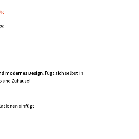
ist:
ig
7,97 €.
20
und modernes Design
. Fügt sich selbst in
o und Zuhause!
lationen einfügt