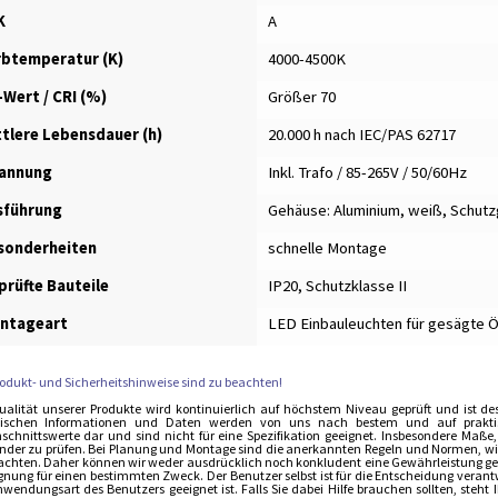
K
A
rbtemperatur (K)
4000-4500K
-Wert / CRI (%)
Größer 70
ttlere Lebensdauer (h)
20.000 h nach IEC/PAS 62717
annung
Inkl. Trafo / 85-265V / 50/60Hz
sführung
Gehäuse: Aluminium, weiß, Schutzgl
sonderheiten
schnelle Montage
prüfte Bauteile
IP20, Schutzklasse II
ntageart
LED Einbauleuchten für gesägte 
rodukt- und Sicherheitshinweise sind zu beachten!
ualität unserer Produkte wird kontinuierlich auf höchstem Niveau geprüft und ist de
ischen Informationen und Daten werden von uns nach bestem und auf praktisch
schnittswerte dar und sind nicht für eine Spezifikation geeignet. Insbesondere Maße
der zu prüfen. Bei Planung und Montage sind die anerkannten Regeln und Normen, wie 
achten. Daher können wir weder ausdrücklich noch konkludent eine Gewährleistung gebe
ignung für einen bestimmten Zweck. Der Benutzer selbst ist für die Entscheidung verant
nwendungsart des Benutzers geeignet ist. Falls Sie dabei Hilfe brauchen sollten, steh