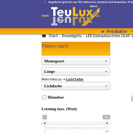
Angebote gelten nur für Industrie, Handel und Gewerbe. Prei
MwSt.
Zur
Zum
Navigation
Inhalt
springen
springen
► Produkte
Start
Downlights
LED Einbauleuchten OLAF 
Filtern nach:
Montageart
Länge
Mehr Infos zu →
Lichtfarbe
Lichtfarbe
Dimmbar
Leistung max. (Watt)
5
500
5
500