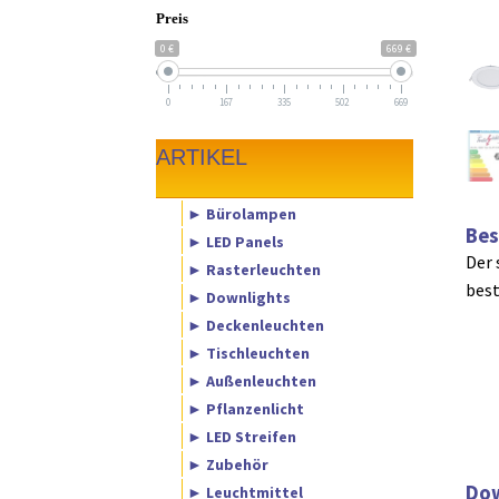
Preis
0 €
669 €
0
167
335
502
669
ARTIKEL
► Bürolampen
Bes
► LED Panels
Der 
► Rasterleuchten
best
► Downlights
► Deckenleuchten
► Tischleuchten
► Außenleuchten
► Pflanzenlicht
► LED Streifen
► Zubehör
Dow
► Leuchtmittel