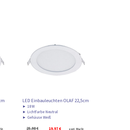
0cm
LED Einbauleuchten OLAF 22,5cm
►
18W
►
Lichtfarbe Neutral
►
Gehäuse Weiß
er
Ursprünglicher
Aktueller
25,98
€
19,97
€
St.
zzgl. MwSt.