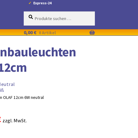
Express-24
Suche
Suchen
nach:
0,00
€
0 Artikel
inbauleuchten
12cm
Neutral
iß
en OLAF 12cm 6W neutral
ünglicher
Aktueller
€
zzgl. MwSt.
Preis