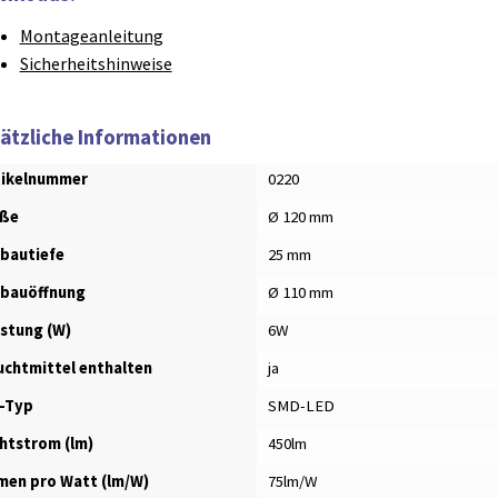
Montageanleitung
Sicherheitshinweise
ätzliche Informationen
tikelnummer
0220
ße
Ø 120 mm
nbautiefe
25 mm
nbauöffnung
Ø 110 mm
istung (W)
6W
uchtmittel enthalten
ja
-Typ
SMD-LED
chtstrom (lm)
450lm
men pro Watt (lm/W)
75lm/W