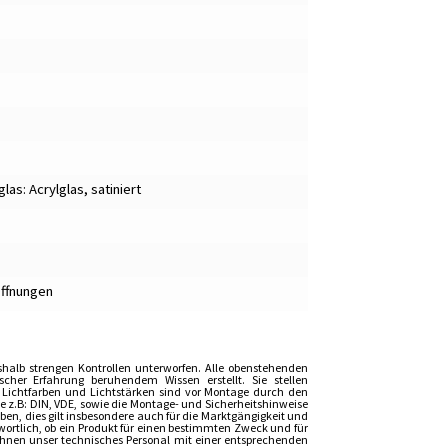
as: Acrylglas, satiniert
Öffnungen
shalb strengen Kontrollen unterworfen. Alle obenstehenden
er Erfahrung beruhendem Wissen erstellt. Sie stellen
, Lichtfarben und Lichtstärken sind vor Montage durch den
z.B: DIN, VDE, sowie die Montage- und Sicherheitshinweise
n, dies gilt insbesondere auch für die Marktgängigkeit und
wortlich, ob ein Produkt für einen bestimmten Zweck und für
t Ihnen unser technisches Personal mit einer entsprechenden