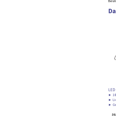
Berat
Da
LED
►
1
►
Li
►
Ge
36