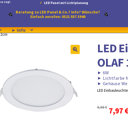
se zzgl.
LED Panel mit Lichtplanung
Beratung zu LED Panel & Co.? Info? Wünsche?
Einfach anrufen: 0521 557 3940
► Info
12cm
LED E
OLAF 
►
6W
►
Lichtfarbe 
►
Gehäuse We
LED Einbauleucht
9,98
€
Urspr
7,97
Preis