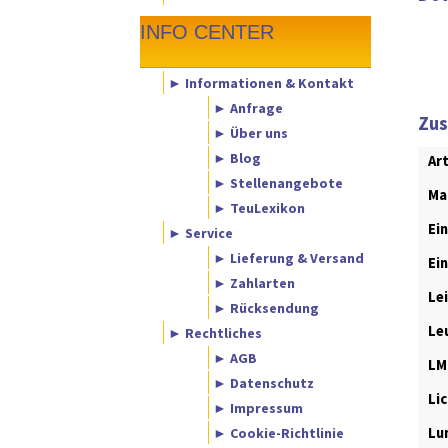
INFO CENTER
► Informationen & Kontakt
► Anfrage
Zus
► Über uns
► Blog
Ar
► Stellenangebote
Ma
► TeuLexikon
Ei
► Service
► Lieferung & Versand
Ei
► Zahlarten
Le
► Rücksendung
Le
► Rechtliches
► AGB
LM
► Datenschutz
Li
► Impressum
► Cookie-Richtlinie
Lu