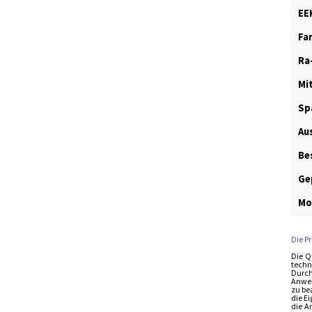
EE
Fa
Ra
Mi
Sp
Au
Be
Ge
Mo
Die P
Die Q
techn
Durch
Anwen
zu be
die E
die A