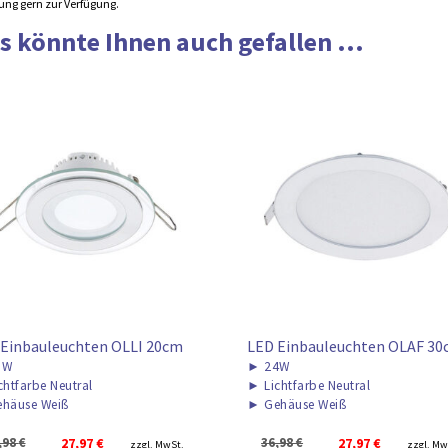
ung gern zur Verfügung.
s könnte Ihnen auch gefallen ...
 Einbauleuchten OLLI 20cm
LED Einbauleuchten OLAF 3
8W
►
24W
chtfarbe Neutral
►
Lichtfarbe Neutral
häuse Weiß
►
Gehäuse Weiß
Ursprünglicher
Aktueller
Ursprünglicher
Aktuell
,98
€
27,97
€
36,98
€
27,97
€
zzgl. MwSt.
zzgl. Mw