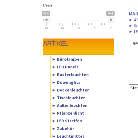
Preis
MAR
69 €
70 €
►
4
►
So
69
69
70
70
70
►
LE
ARTIKEL
84
► Bürolampen
► LED Panels
► Rasterleuchten
► Downlights
► Deckenleuchten
► Tischleuchten
► Außenleuchten
► Pflanzenlicht
► LED Streifen
► Zubehör
► Leuchtmittel