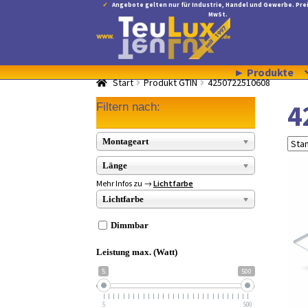
Angebote gelten nur für Industrie, Handel und Gewerbe. Prei
MwSt.
Zur
Zum
Navigation
Inhalt
springen
springen
► Produkte
Start
Produkt GTIN
4250722510608
4
Filtern nach:
Montageart
Länge
Mehr Infos zu →
Lichtfarbe
Lichtfarbe
Dimmbar
Leistung max. (Watt)
5
500
5
500