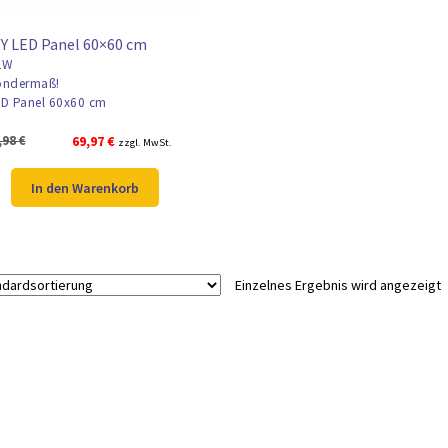
Y LED Panel 60×60 cm
2W
ndermaß!
D Panel 60x60 cm
Ursprünglicher
Aktueller
,98
€
69,97
€
zzgl. MwSt.
Preis
Preis
war:
ist:
In den Warenkorb
84,98 €
69,97 €.
Einzelnes Ergebnis wird angezeigt