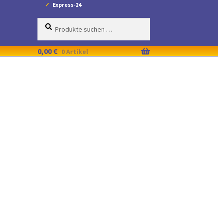
Express-24
Suche
Suchen
nach:
0,00
€
0 Artikel