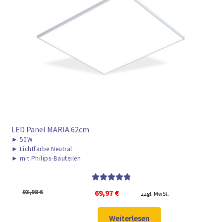
LED Panel MARIA 62cm
►
50W
►
Lichtfarbe Neutral
►
mit Philips-Bauteilen
Bewertet mit
Ursprünglicher
Aktueller
93,98
€
69,97
€
zzgl. MwSt.
5.00
von 5
Preis
Preis
war:
ist:
Weiterlesen