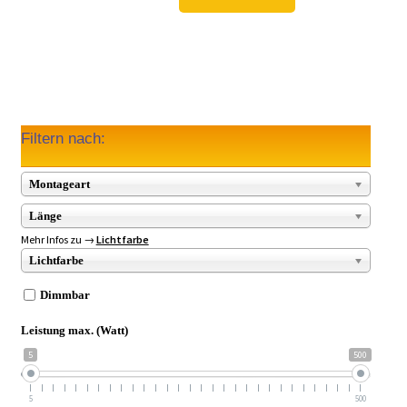
93,98 €
69,97 €.
Filtern nach:
Montageart
Länge
Mehr Infos zu →
Lichtfarbe
Lichtfarbe
Dimmbar
Leistung max. (Watt)
5
500
5
500