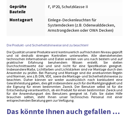
Geprüfte
F, IP20, Schutzklasse II
Bauteile
Montageart
Einlege-Deckenleuchten für
Systemdecken (z.B. Odenwalddecken,
Armstrongdecken oder OWA Decken)
Die Produkt- und Sicherheitshinweise sind zu beachten!
Die Qualität unserer Produkte wird kontinuierlich auf höchstem Niveau geprüft
und ist deshalb strengen Kontrollen unterworfen. Alle obenstehenden
technischen Informationen und Daten werden von uns nach bestem und auf
praktischer Erfahrung beruhendem Wissen erstellt. Sie stellen
Durchschnittswerte dar und sind nicht für eine Spezifikation geeignet.
Insbesondere Maße, Lichtfarben und Lichtstärken sind vor Montage durch den
Anwender zu prüfen. Bei Planung und Montage sind die anerkannten Regeln
und Normen, wie z.B: DIN, VDE, sowie die Montage- und Sicherheitshinweise zu
beachten. Daher können wir weder ausdrücklich noch konkludent eine
Gewährleistung geben, dies gilt insbesondere auch für die Marktgängigkeit und
die Eignung für einen bestimmten Zweck. Der Benutzer selbst ist für die
Entscheidung verantwortlich, ob ein Produkt für einen bestimmten Zweck und
für die Anwendungsart des Benutzers geeignet ist. Falls Sie dabei Hilfe
brauchen sollten, steht Ihnen unser technisches Personal mit einer
entsprechenden Beratung gern zur Verfügung.
Das könnte Ihnen auch gefallen ...