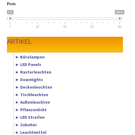
Preis
0 €
669 €
0
167
335
502
669
ARTIKEL
► Bürolampen
► LED Panels
► Rasterleuchten
► Downlights
► Deckenleuchten
► Tischleuchten
► Außenleuchten
► Pflanzenlicht
► LED Streifen
► Zubehör
► Leuchtmittel