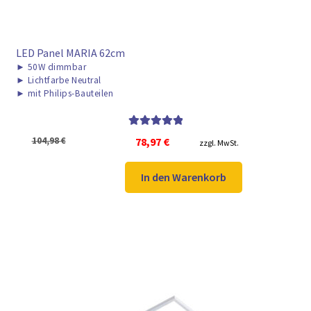
LED Panel MARIA 62cm
►
50W dimmbar
►
Lichtfarbe Neutral
►
mit Philips-Bauteilen
Bewertet mit
Ursprünglicher
Aktueller
104,98
€
78,97
€
zzgl. MwSt.
5.00
von 5
Preis
Preis
war:
ist:
In den Warenkorb
104,98 €
78,97 €.