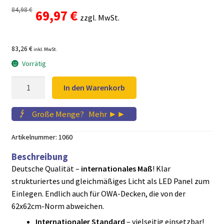
84,98
€
Ursprünglicher
Aktueller
69,97
€
zzgl. MwSt.
Preis
Preis
83,26 €
inkl. MwSt.
war:
ist:
Vorrätig
84,98 €
69,97 €.
MARY
In den Warenkorb
LED
Panel
Große Menge?
...
Mehr ►►
60x60
cm
Artikelnummer:
1060
Menge
Beschreibung
Deutsche Qualität –
internationales Maß
! Klar
strukturiertes und gleichmäßiges Licht als LED Panel zum
Einlegen. Endlich auch für OWA-Decken, die von der
62x62cm-Norm abweichen.
Internationaler Standard
– vielseitig einsetzbar!