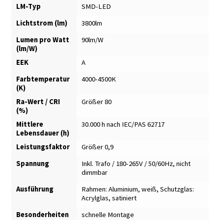
LM-Typ
SMD-LED
Lichtstrom (lm)
3800lm
Lumen pro Watt
90lm/W
(lm/W)
EEK
A
Farbtemperatur
4000-4500K
(K)
Ra-Wert / CRI
Größer 80
(%)
Mittlere
30.000 h nach IEC/PAS 62717
Lebensdauer (h)
Leistungsfaktor
Größer 0,9
Spannung
Inkl. Trafo / 180-265V / 50/60Hz, nicht
dimmbar
Ausführung
Rahmen: Aluminium, weiß
,
Schutzglas:
Acrylglas, satiniert
Besonderheiten
schnelle Montage