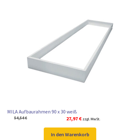
MILA Aufbaurahmen 90 x 30 weiß
Ursprünglicher
Aktueller
54,54
€
27,97
€
zzgl. MwSt.
Preis
Preis
war:
ist:
In den Warenkorb