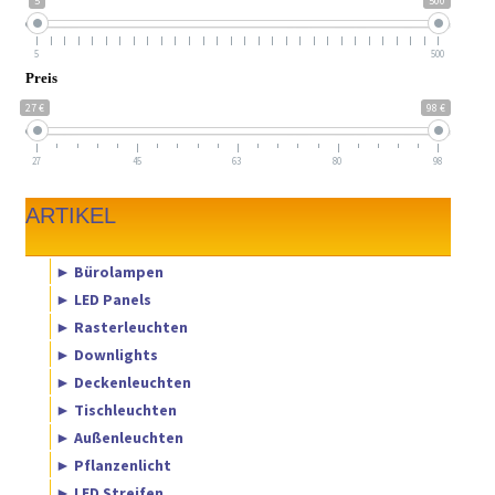
5
500
5
500
Preis
27 €
98 €
27
45
63
80
98
ARTIKEL
► Bürolampen
► LED Panels
► Rasterleuchten
► Downlights
► Deckenleuchten
► Tischleuchten
► Außenleuchten
► Pflanzenlicht
► LED Streifen