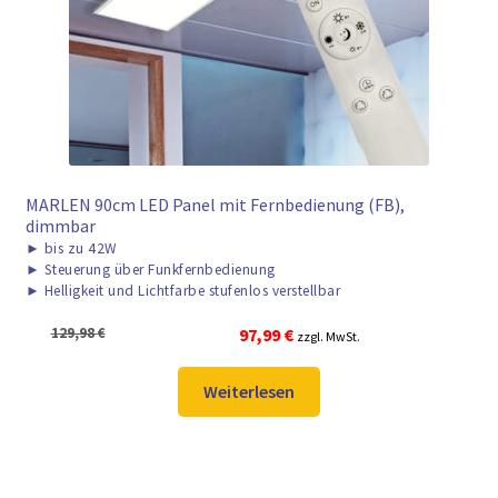
► ZAHLARTEN
► VERSANDARTEN
MARLEN 90cm LED Panel mit Fernbedienung (FB),
dimmbar
►
bis zu 42W
►
Steuerung über Funkfernbedienung
►
Helligkeit und Lichtfarbe stufenlos verstellbar
Ursprünglicher
Aktueller
129,98
€
97,99
€
zzgl. MwSt.
Preis
Preis
war:
ist:
Weiterlesen
129,98 €
97,99 €.