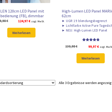
LEN 120cm LED Panel mit
High-Lumen LED Panel MARIA
bedienung (FB), dimmbar
62cm
Ursprünglicher
Aktueller
9,98
€
124,97
€
►
UGR 19 blendungsbegrenzt
zzgl. MwSt.
►
Lichtfarbe Active Pure Tageslic
Preis
Preis
►
NEU: High-Lumen LED Panel
war:
ist:
Weiterlesen
159,98 €
124,97 €.
Bewertet mit
Ursprünglicher
Aktuelle
130,98
€
99,97
€
zzgl. MwS
5.00
von 5
Preis
Preis
war:
ist:
Weiterlesen
130,98 €
99,97 €.
Alle 3 Ergebnisse werden angezeig