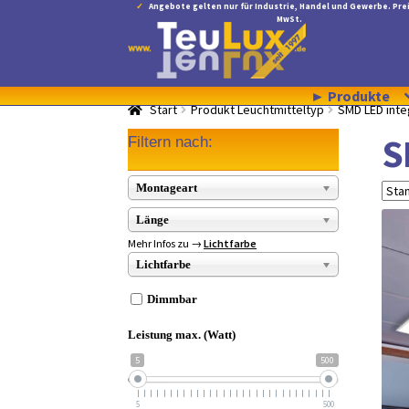
Angebote gelten nur für Industrie, Handel und Gewerbe. Prei
MwSt.
Zur
Zum
Navigation
Inhalt
springen
springen
► Produkte
Start
Produkt Leuchtmitteltyp
SMD LED inte
S
Filtern nach:
Montageart
Länge
Mehr Infos zu →
Lichtfarbe
Lichtfarbe
Dimmbar
Leistung max. (Watt)
5
500
5
500