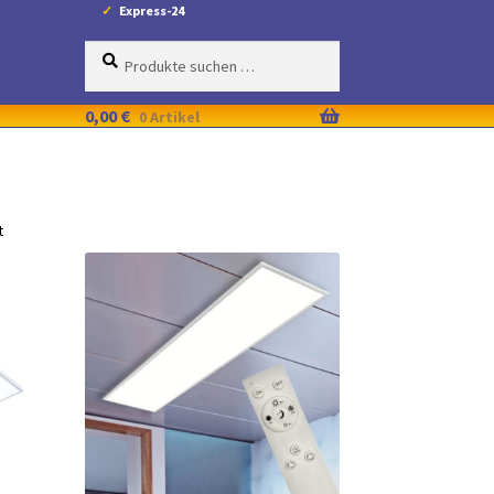
Express-24
Suche
Suchen
nach:
0,00
€
0 Artikel
t