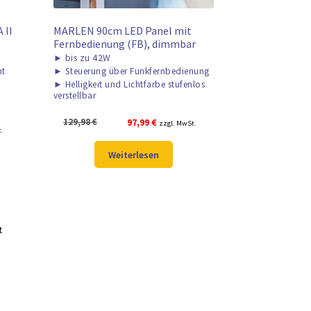
 II
MARLEN 90cm LED Panel mit
Fernbedienung (FB), dimmbar
►
bis zu 42W
ht
►
Steuerung über Funkfernbedienung
►
Helligkeit und Lichtfarbe stufenlos
verstellbar
Ursprünglicher
Aktueller
129,98
€
97,99
€
zzgl. MwSt.
r
t.
Preis
Preis
war:
ist:
Weiterlesen
129,98 €
97,99 €.
t