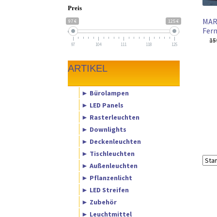
Preis
MAR
97 €
125 €
Fern
15
97
104
111
118
125
ARTIKEL
► Bürolampen
► LED Panels
► Rasterleuchten
► Downlights
► Deckenleuchten
► Tischleuchten
► Außenleuchten
► Pflanzenlicht
► LED Streifen
► Zubehör
► Leuchtmittel