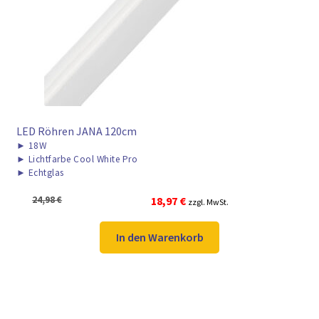
► ZAHLARTEN
► VERSANDARTEN
LED Röhren JANA 120cm
►
18W
►
Lichtfarbe Cool White Pro
►
Echtglas
Ursprünglicher
Aktueller
24,98
€
18,97
€
zzgl. MwSt.
Preis
Preis
war:
ist:
In den Warenkorb
24,98 €
18,97 €.