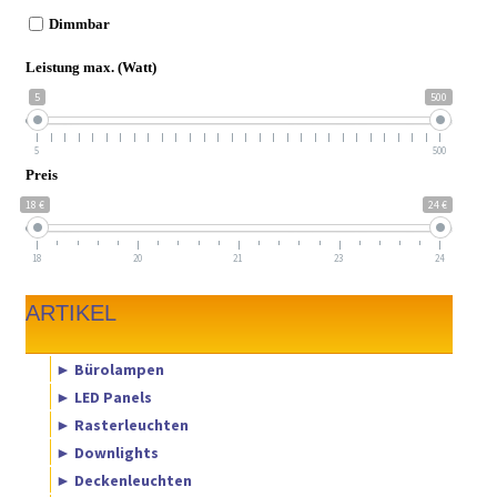
Dimmbar
Leistung max. (Watt)
5
500
5
500
Preis
18 €
24 €
18
20
21
23
24
ARTIKEL
► Bürolampen
► LED Panels
► Rasterleuchten
► Downlights
► Deckenleuchten