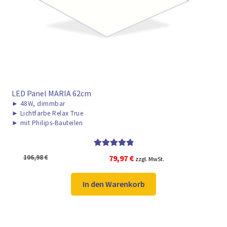
► ZAHLARTEN
► VERSANDARTEN
LED Panel MARIA 62cm
►
48W, dimmbar
►
Lichtfarbe Relax True
►
mit Philips-Bauteilen
Bewertet mit
Ursprünglicher
Aktueller
106,98
€
79,97
€
zzgl. MwSt.
5.00
von 5
Preis
Preis
war:
ist:
In den Warenkorb
106,98 €
79,97 €.