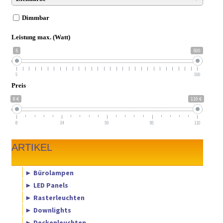
Dimmbar
Leistung max. (Watt)
5
500
5
500
Preis
8 €
110 €
8
34
59
85
110
ARTIKEL
► Bürolampen
► LED Panels
► Rasterleuchten
► Downlights
► Deckenleuchten