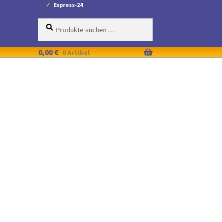
Express-24
Suche
Suchen
nach:
0,00
€
0 Artikel