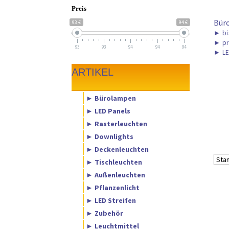
Preis
Bür
93 €
94 €
►
bi
►
pr
93
93
94
94
94
►
LE
ARTIKEL
► Bürolampen
► LED Panels
► Rasterleuchten
► Downlights
► Deckenleuchten
► Tischleuchten
► Außenleuchten
► Pflanzenlicht
► LED Streifen
► Zubehör
► Leuchtmittel