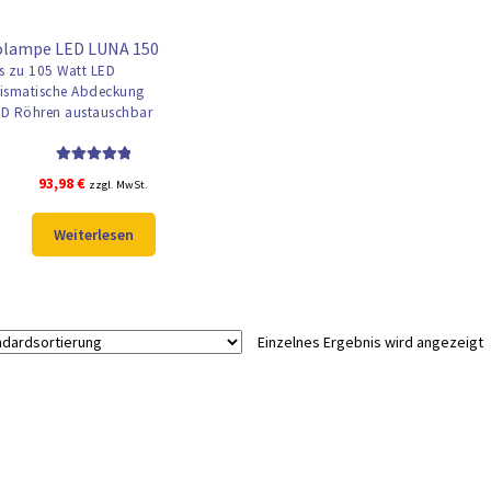
olampe LED LUNA 150
s zu 105 Watt LED
ismatische Abdeckung
D Röhren austauschbar
Bewertet mit
93,98
€
zzgl. MwSt.
5.00
von 5
Weiterlesen
Einzelnes Ergebnis wird angezeigt