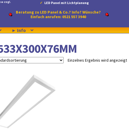
se zzgl.
LED Panel mit Lichtplanung
Beratung zu LED Panel & Co.? Info? Wünsche?
Einfach anrufen: 0521 557 3940
► Info
533X300X76MM
Einzelnes Ergebnis wird angezeigt