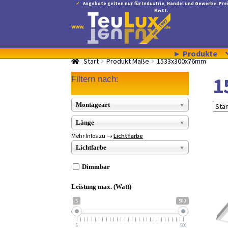
Angebote gelten nur für Industrie, Handel und Gewerbe. Prei
MwSt.
Zur
Zum
Navigation
Inhalt
springen
springen
► Produkte
Start
Produkt Maße
1533x300x76mm
1
Filtern nach:
Montageart
Länge
Mehr Infos zu →
Lichtfarbe
Lichtfarbe
Dimmbar
Leistung max. (Watt)
5
500
5
500