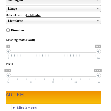
Länge
Mehr Infos zu →
Lichtfarbe
Lichtfarbe
Dimmbar
Leistung max. (Watt)
5
500
5
500
Preis
34 €
100 €
34
51
67
84
100
ARTIKEL
► Bürolampen