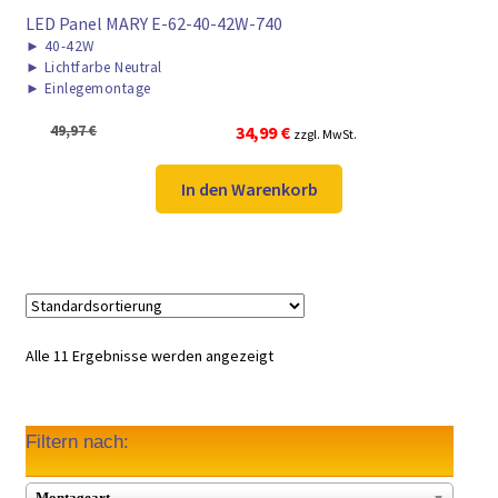
LED Panel MARY E-62-40-42W-740
►
40-42W
►
Lichtfarbe Neutral
►
Einlegemontage
Ursprünglicher
Aktueller
49,97
€
34,99
€
zzgl. MwSt.
Preis
Preis
war:
ist:
In den Warenkorb
49,97 €
34,99 €.
Alle 11 Ergebnisse werden angezeigt
Filtern nach:
Montageart