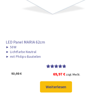
LED Panel MARIA 62cm
►
50W
►
Lichtfarbe Neutral
►
mit Philips-Bauteilen
Bewertet mit
Ursprünglicher
Aktueller
93,98
€
69,97
€
zzgl. MwSt.
5.00
von 5
Preis
Preis
war:
ist:
Weiterlesen
93,98 €
69,97 €.