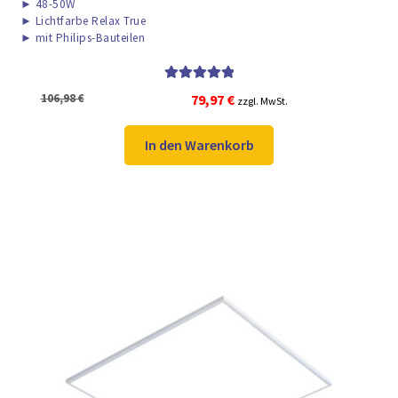
►
48-50W
►
Lichtfarbe Relax True
►
mit Philips-Bauteilen
Bewertet mit
Ursprünglicher
Aktueller
106,98
€
79,97
€
zzgl. MwSt.
5.00
von 5
Preis
Preis
war:
ist:
In den Warenkorb
106,98 €
79,97 €.