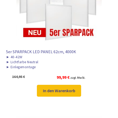
5er SPARPACK LED PANEL 62cm, 4000K
►
40-42W
►
Lichtfarbe Neutral
►
Einlegemontage
Ursprünglicher
Aktueller
164,95
€
99,99
€
zzgl. MwSt.
Preis
Preis
war:
ist:
In den Warenkorb
164,95 €
99,99 €.