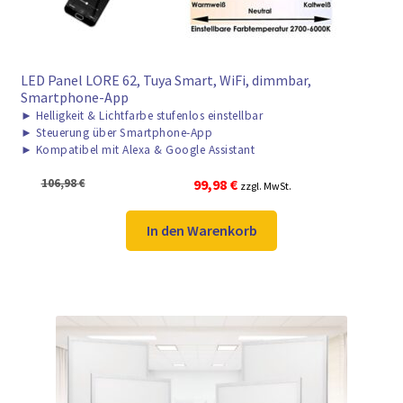
LED Panel LORE 62, Tuya Smart, WiFi, dimmbar,
Smartphone-App
►
Helligkeit & Lichtfarbe stufenlos einstellbar
►
Steuerung über Smartphone-App
►
Kompatibel mit Alexa & Google Assistant
Ursprünglicher
Aktueller
106,98
€
99,98
€
zzgl. MwSt.
Preis
Preis
war:
ist:
In den Warenkorb
106,98 €
99,98 €.