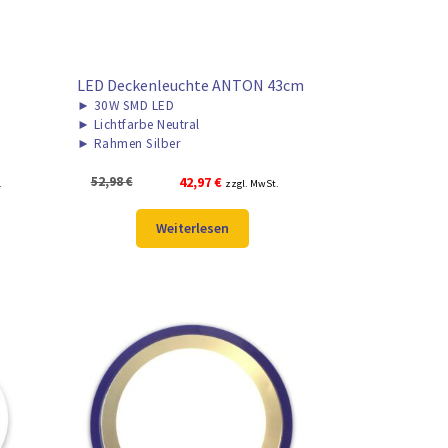
LED Deckenleuchte ANTON 43cm
►
30W SMD LED
►
Lichtfarbe Neutral
►
Rahmen Silber
Ursprünglicher
Aktueller
52,98
€
42,97
€
.
zzgl. MwSt.
Preis
Preis
war:
ist:
Weiterlesen
52,98 €
42,97 €.