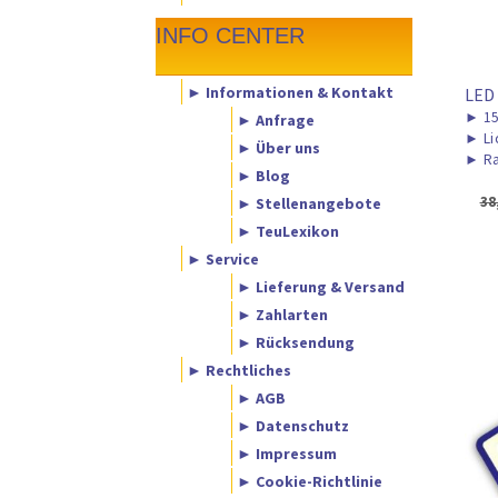
INFO CENTER
► Informationen & Kontakt
LED
►
15
► Anfrage
►
Li
► Über uns
►
Ra
► Blog
38
► Stellenangebote
► TeuLexikon
► Service
► Lieferung & Versand
► Zahlarten
► Rücksendung
► Rechtliches
► AGB
► Datenschutz
► Impressum
► Cookie-Richtlinie