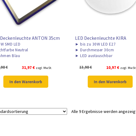
 Deckenleuchte ANTON 35cm
LED Deckenleuchte KIRA
W SMD LED
►
bis zu 30W LED E27
chtfarbe Neutral
►
Durchmesser 30cm
hmen Blau
►
LED austauschbar
Ursprünglicher
Aktueller
Ursprünglicher
Aktueller
,98
€
31,97
€
13,98
€
10,97
€
zzgl. MwSt.
zzgl. MwSt
Preis
Preis
Preis
Preis
war:
ist:
war:
ist:
In den Warenkorb
In den Warenkorb
42,98 €
31,97 €.
13,98 €
10,97 €.
Alle 9 Ergebnisse werden angezeig