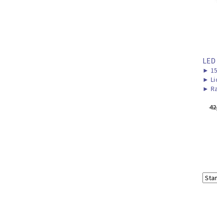
LED
►
15
►
Li
►
Ra
42