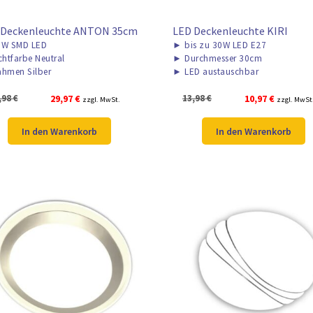
 Deckenleuchte ANTON 35cm
LED Deckenleuchte KIRI
W SMD LED
►
bis zu 30W LED E27
chtfarbe Neutral
►
Durchmesser 30cm
hmen Silber
►
LED austauschbar
Ursprünglicher
Aktueller
Ursprünglicher
Aktueller
,98
€
29,97
€
13,98
€
10,97
€
zzgl. MwSt.
zzgl. MwSt
Preis
Preis
Preis
Preis
war:
ist:
war:
ist:
In den Warenkorb
In den Warenkorb
39,98 €
29,97 €.
13,98 €
10,97 €.