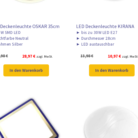
 Deckenleuchte OSKAR 35cm
LED Deckenleuchte KIRANA
W SMD LED
►
bis zu 30W LED E27
chtfarbe Neutral
►
Durchmesser 28cm
hmen Silber
►
LED austauschbar
Ursprünglicher
Aktueller
Ursprünglicher
Aktueller
,98
€
28,97
€
13,98
€
10,97
€
zzgl. MwSt.
zzgl. MwSt
Preis
Preis
Preis
Preis
war:
ist:
war:
ist:
In den Warenkorb
In den Warenkorb
38,98 €
28,97 €.
13,98 €
10,97 €.