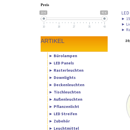
Preis
LED
10 €
43 €
►
15
►
Li
10
18
27
35
43
►
Ra
ARTIKEL
39
► Bürolampen
► LED Panels
► Rasterleuchten
► Downlights
► Deckenleuchten
► Tischleuchten
► Außenleuchten
► Pflanzenlicht
► LED Streifen
► Zubehör
► Leuchtmittel