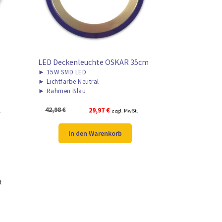
LED Deckenleuchte OSKAR 35cm
►
15W SMD LED
►
Lichtfarbe Neutral
►
Rahmen Blau
Ursprünglicher
Aktueller
42,98
€
29,97
€
.
zzgl. MwSt.
Preis
Preis
war:
ist:
In den Warenkorb
42,98 €
29,97 €.
t