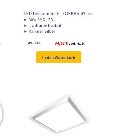
LED Deckenleuchte OSKAR 43cm
►
30W SMD LED
►
Lichtfarbe Neutral
►
Rahmen Silber
Ursprünglicher
Aktueller
49,98
€
34,97
€
.
zzgl. MwSt.
Preis
Preis
war:
ist:
In den Warenkorb
49,98 €
34,97 €.