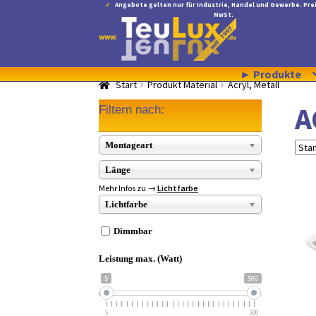
Angebote gelten nur für Industrie, Handel und Gewerbe. Prei
MwSt.
Zur
Zum
Navigation
Inhalt
springen
springen
► Produkte
Start
Produkt Material
Acryl, Metall
A
Filtern nach:
Montageart
Länge
Mehr Infos zu →
Lichtfarbe
Lichtfarbe
Dimmbar
Leistung max. (Watt)
5
500
5
500