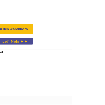
Preis
ist:
 €
10,97 €.
In den Warenkorb
enge?
...
Mehr ►►
41