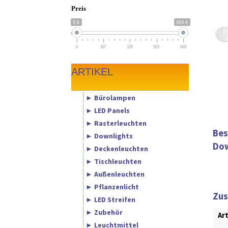
Preis
0 €
669 €
0
167
335
502
669
ARTIKEL
► Bürolampen
► LED Panels
► Rasterleuchten
Bes
► Downlights
Dow
► Deckenleuchten
► Tischleuchten
► Außenleuchten
► Pflanzenlicht
Zus
► LED Streifen
► Zubehör
Ar
► Leuchtmittel