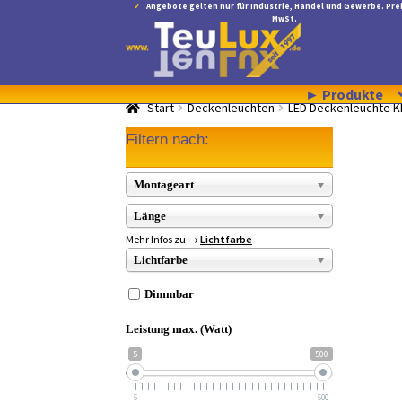
Angebote gelten nur für Industrie, Handel und Gewerbe. Prei
war:
ist:
MwSt.
Zur
Zum
13,98 €
10,97 €.
Navigation
Inhalt
springen
springen
► Produkte
Start
Deckenleuchten
LED Deckenleuchte K
Filtern nach:
Montageart
Länge
Mehr Infos zu →
Lichtfarbe
Lichtfarbe
Dimmbar
Leistung max. (Watt)
5
500
5
500