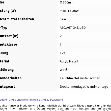
ße
Ø 300mm
istung (W)
max. 1 x 30W
uchtmittel enthalten
nein
-Typ
A60,A67,G45,LED
utzart (IP)
20
hutzklasse
I
ssung
E27
terial
Acryl, Metall
sführung
Weiß
sonderheiten
Leuchtmittel austauschbar
ntageart
Deckenmontage, Wandmontage
rodukt- und Sicherheitshinweise sind zu beachten!
ualität unserer Produkte wird kontinuierlich auf höchstem Niveau geprüft und ist de
ischen Informationen und Daten werden von uns nach bestem und auf praktisch