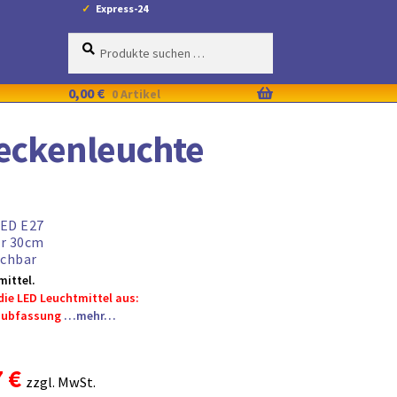
Express-24
Suche
Suchen
nach:
0,00
€
0 Artikel
eckenleuchte
LED E27
r 30cm
chbar
ittel.
die LED Leuchtmittel aus:
raubfassung
…mehr…
ünglicher
Aktueller
7
€
zzgl. MwSt.