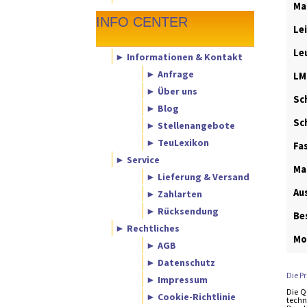
Ma
INFO CENTER
Le
Le
► Informationen & Kontakt
► Anfrage
LM
► Über uns
Sch
► Blog
Sc
► Stellenangebote
► TeuLexikon
Fa
► Service
Ma
► Lieferung & Versand
Au
► Zahlarten
► Rücksendung
Be
► Rechtliches
Mo
► AGB
► Datenschutz
Die P
► Impressum
Die Q
► Cookie-Richtlinie
techn