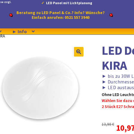
se zzgl.
LED Panel mit Lichtplanung
Beratung zu LED Panel & Co.? Info? Wünsche?
Einfach anrufen: 0521 557 3940
► Info
IRA
LED D
KIRA
►
bis zu 30W 
►
Durchmesse
►
LED austaus
Ohne LED Leuchtm
Wählen Sie dazu 
2 Stück E27 Sch
13,98
€
Urspr
10,9