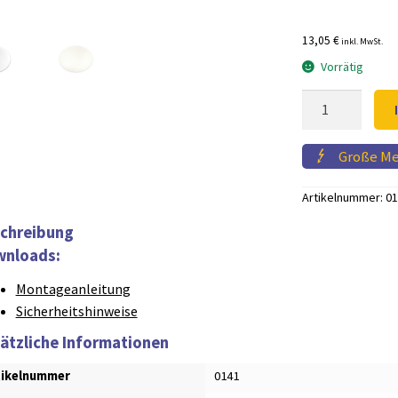
Preis
13,05 €
inkl. MwSt.
war:
Vorrätig
13,98
LED
Deckenleuchte
KIRA
Große M
Menge
Artikelnummer:
01
chreibung
nloads:
Montageanleitung
Sicherheitshinweise
ätzliche Informationen
tikelnummer
0141