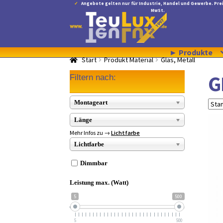
Angebote gelten nur für Industrie, Handel und Gewerbe. Prei
MwSt.
Zur
Zum
Navigation
Inhalt
springen
springen
► Produkte
Start
Produkt Material
Glas, Metall
G
Filtern nach:
Montageart
Länge
Mehr Infos zu →
Lichtfarbe
Lichtfarbe
Dimmbar
Leistung max. (Watt)
5
500
5
500