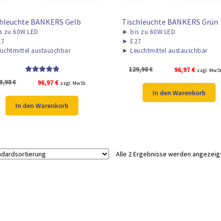
chleuchte BANKERS Gelb
Tischleuchte BANKERS Grün
s zu 60W LED
►
bis zu 60W LED
27
►
E27
uchtmittel austauschbar
►
Leuchtmittel austauschbar
Ursprünglicher
Aktuelle
129,98
€
96,97
€
zzgl. MwS
Bewertet mit
Preis
Preis
Ursprünglicher
Aktueller
9,98
€
96,97
€
zzgl. MwSt.
5.00
von 5
war:
ist:
In den Warenkorb
Preis
Preis
129,98 €
96,97 €.
war:
ist:
In den Warenkorb
129,98 €
96,97 €.
Alle 2 Ergebnisse werden angezeig