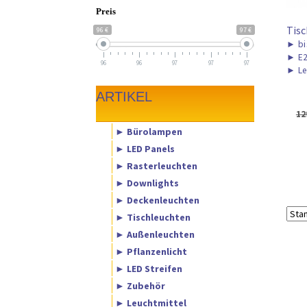
Preis
Tis
96 €
97 €
►
bi
►
E
96
96
97
97
97
►
Le
ARTIKEL
12
► Bürolampen
► LED Panels
► Rasterleuchten
► Downlights
► Deckenleuchten
► Tischleuchten
► Außenleuchten
► Pflanzenlicht
► LED Streifen
► Zubehör
► Leuchtmittel