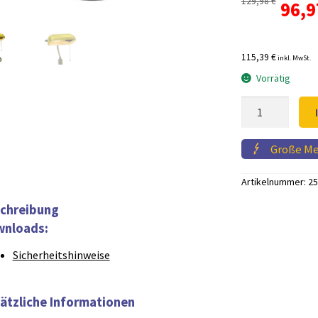
129,98
€
Ursp
96,
basierend auf
Kundenbewe
Prei
rtung
115,39 €
inkl. MwSt.
war:
Vorrätig
129,
Tischleuchte
BANKERS
Gelb
Große M
Menge
Artikelnummer:
25
chreibung
nloads:
Sicherheitshinweise
ätzliche Informationen