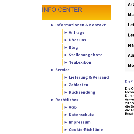
Ar
INFO CENTER
Ma
► Informationen & Kontakt
Le
► Anfrage
Le
► Über uns
Ma
► Blog
► Stellenangebote
Au
► TeuLexikon
Mo
► Service
► Lieferung & Versand
Die P
► Zahlarten
Die Q
► Rücksendung
techn
Durch
► Rechtliches
Anwen
zu be
die E
► AGB
die A
Berat
► Datenschutz
► Impressum
► Cookie-Richtlinie