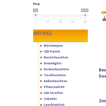
Preis
0 €
669 €
0
167
335
502
669
ARTIKEL
► Bürolampen
► LED Panels
► Rasterleuchten
► Downlights
► Deckenleuchten
Bes
► Tischleuchten
Dow
► Außenleuchten
► Pflanzenlicht
► LED Streifen
► Zubehör
Zus
► Leuchtmittel