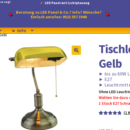
se zzgl.
LED Panel mit Lichtplanung
on 5
Beratung zu LED Panel & Co.? Info? Wünsche?
Einfach anrufen: 0521 557 3940
► Info
Gelb
Tisch
Gelb
►
bis zu 60W 
►
E27
►
Leuchtmitte
Ohne LED Leuchtm
Wählen Sie dazu 
1 Stück E27 Sch
(
1
K
Bewertet mit
1
5.00
von 5,