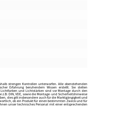
shalb strengen Kontrollen unterworfen. Alle obenstehenden
er Erfahrung beruhendem Wissen erstellt. Sie stellen
, Lichtfarben und Lichtstärken sind vor Montage durch den
z.B: DIN, VDE, sowie die Montage- und Sicherheitshinweise
n, dies gilt insbesondere auch für die Marktgängigkeit und
wortlich, ob ein Produkt für einen bestimmten Zweck und für
t Ihnen unser technisches Personal mit einer entsprechenden