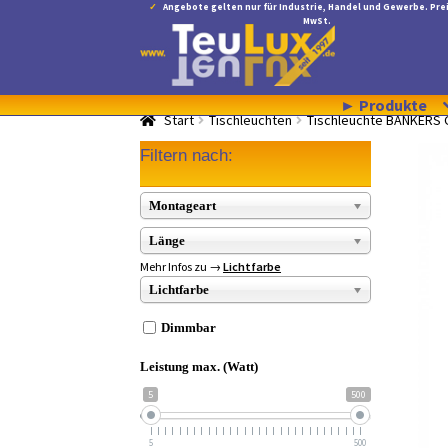
Angebote gelten nur für Industrie, Handel und Gewerbe. Prei
war:
ist:
5.00
v
MwSt.
Zur
Zum
129,98 €
96,97 €.
Navigation
Inhalt
springen
springen
► Produkte
Start
Tischleuchten
Tischleuchte BANKERS 
Filtern nach:
Montageart
Länge
Mehr Infos zu →
Lichtfarbe
Lichtfarbe
Dimmbar
Leistung max. (Watt)
5
500
5
500