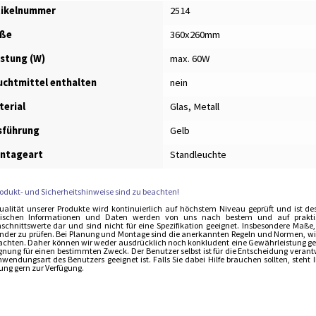
tikelnummer
2514
ße
360x260mm
istung (W)
max. 60W
uchtmittel enthalten
nein
terial
Glas, Metall
sführung
Gelb
ntageart
Standleuchte
rodukt- und Sicherheitshinweise sind zu beachten!
ualität unserer Produkte wird kontinuierlich auf höchstem Niveau geprüft und ist de
ischen Informationen und Daten werden von uns nach bestem und auf praktisch
schnittswerte dar und sind nicht für eine Spezifikation geeignet. Insbesondere Maße
der zu prüfen. Bei Planung und Montage sind die anerkannten Regeln und Normen, wie 
achten. Daher können wir weder ausdrücklich noch konkludent eine Gewährleistung gebe
ignung für einen bestimmten Zweck. Der Benutzer selbst ist für die Entscheidung verant
nwendungsart des Benutzers geeignet ist. Falls Sie dabei Hilfe brauchen sollten, steh
ung gern zur Verfügung.