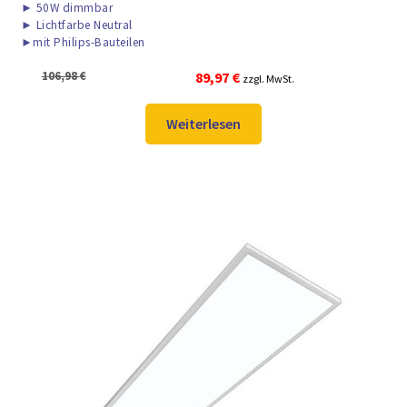
►
50W dimmbar
►
Lichtfarbe Neutral
►
mit Philips-Bauteilen
Ursprünglicher
Aktueller
106,98
€
89,97
€
zzgl. MwSt.
Preis
Preis
war:
ist:
Weiterlesen
106,98 €
89,97 €.