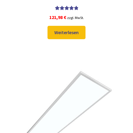
Bewertet mit
121,98
€
zzgl. MwSt.
5.00
von 5
Weiterlesen