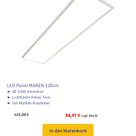
LED Panel MAREN 120cm
►
48-50W dimmbar
►
Lichtfarbe Relax True
►
mit Marken-Bauteilen
Ursprünglicher
Aktueller
113,98
€
84,97
€
zzgl. MwSt.
Preis
Preis
war:
ist:
In den Warenkorb