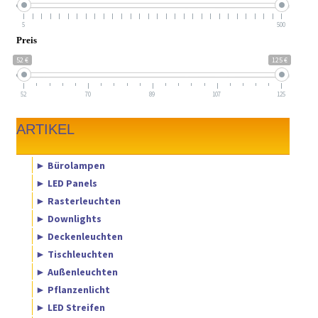
5
500
Preis
52 €
125 €
52
70
89
107
125
ARTIKEL
► Bürolampen
► LED Panels
► Rasterleuchten
► Downlights
► Deckenleuchten
► Tischleuchten
► Außenleuchten
► Pflanzenlicht
► LED Streifen