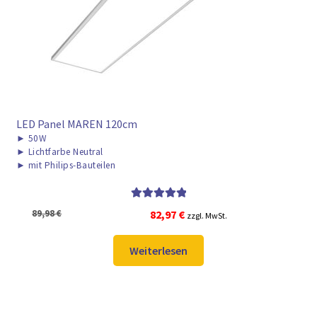
LED Panel MAREN 120cm
►
50W
►
Lichtfarbe Neutral
►
mit Philips-Bauteilen
Bewertet mit
Ursprünglicher
Aktueller
89,98
€
82,97
€
zzgl. MwSt.
5.00
von 5
Preis
Preis
war:
ist:
Weiterlesen
89,98 €
82,97 €.