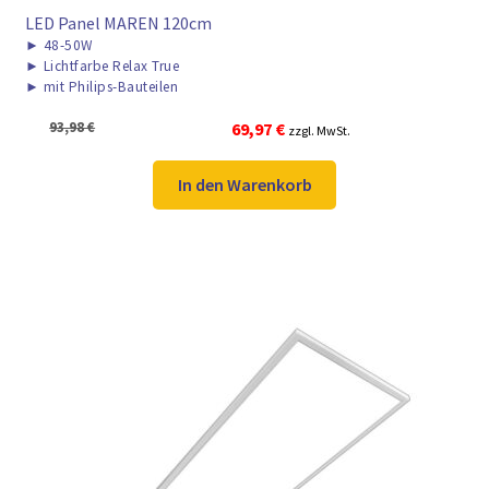
LED Panel MAREN 120cm
►
48-50W
►
Lichtfarbe Relax True
►
mit Philips-Bauteilen
Ursprünglicher
Aktueller
93,98
€
69,97
€
zzgl. MwSt.
Preis
Preis
war:
ist:
In den Warenkorb
93,98 €
69,97 €.