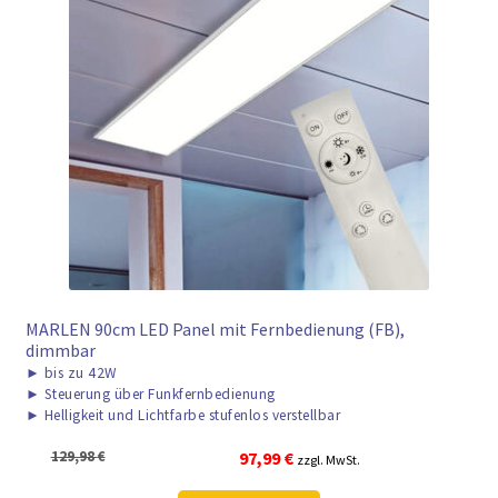
MARLEN 90cm LED Panel mit Fernbedienung (FB),
dimmbar
►
bis zu 42W
►
Steuerung über Funkfernbedienung
►
Helligkeit und Lichtfarbe stufenlos verstellbar
Ursprünglicher
Aktueller
129,98
€
97,99
€
zzgl. MwSt.
Preis
Preis