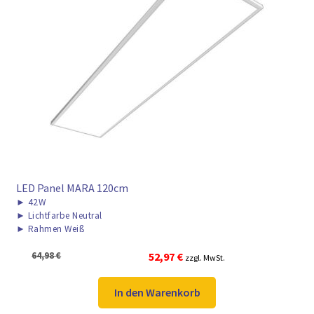
LED Panel MARA 120cm
►
42W
►
Lichtfarbe Neutral
►
Rahmen Weiß
Ursprünglicher
Aktueller
64,98
€
52,97
€
zzgl. MwSt.
Preis
Preis
war:
ist:
In den Warenkorb
64,98 €
52,97 €.