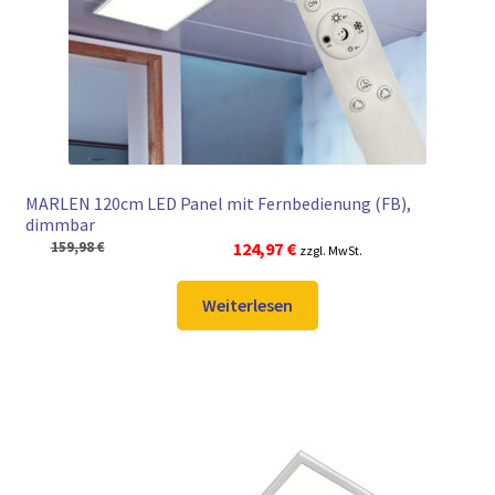
► ZAHLARTEN
► VERSANDARTEN
MARLEN 120cm LED Panel mit Fernbedienung (FB),
dimmbar
Ursprünglicher
Aktueller
159,98
€
124,97
€
zzgl. MwSt.
Preis
Preis
war:
ist:
Weiterlesen
159,98 €
124,97 €.