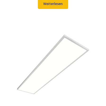
war:
ist:
Weiterlesen
129,98 €
97,99 €.