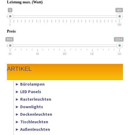
Leistung max. (Watt)
5
500
5
500
Preis
84 €
125 €
84
94
105
115
125
ARTIKEL
► Bürolampen
► LED Panels
► Rasterleuchten
► Downlights
► Deckenleuchten
► Tischleuchten
► Außenleuchten