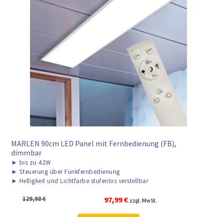
MARLEN 90cm LED Panel mit Fernbedienung (FB),
dimmbar
►
bis zu 42W
►
Steuerung über Funkfernbedienung
►
Helligkeit und Lichtfarbe stufenlos verstellbar
Ursprünglicher
Aktueller
129,98
€
97,99
€
zzgl. MwSt.
Preis
Preis