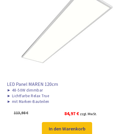
LED Panel MAREN 120cm
►
48-50W dimmbar
►
Lichtfarbe Relax True
►
mit Marken-Bauteilen
Ursprünglicher
Aktueller
113,98
€
84,97
€
zzgl. MwSt.
Preis
Preis
war:
ist:
In den Warenkorb