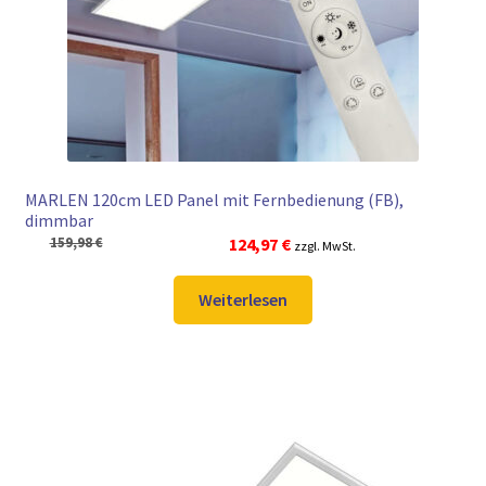
► ZAHLARTEN
► VERSANDARTEN
MARLEN 120cm LED Panel mit Fernbedienung (FB),
dimmbar
Ursprünglicher
Aktueller
159,98
€
124,97
€
zzgl. MwSt.
Preis
Preis
war:
ist:
Weiterlesen
159,98 €
124,97 €.