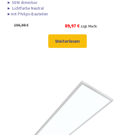
►
50W dimmbar
►
Lichtfarbe Neutral
►
mit Philips-Bauteilen
Ursprünglicher
Aktueller
106,98
€
89,97
€
zzgl. MwSt.
Preis
Preis
war:
ist:
Weiterlesen
106,98 €
89,97 €.