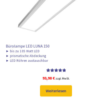
► ZAHLARTEN
► VERSANDARTEN
Bürolampe LED LUNA 150
►
bis zu 105 Watt LED
►
prismatische Abdeckung
►
LED Röhren austauschbar
Bewertet mit
93,98
€
zzgl. MwSt.
5.00
von 5
Weiterlesen