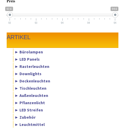
Preis
93 €
94 €
93
93
94
94
94
ARTIKEL
► Bürolampen
► LED Panels
► Rasterleuchten
► Downlights
► Deckenleuchten
► Tischleuchten
► Außenleuchten
► Pflanzenlicht
► LED Streifen
► Zubehör
► Leuchtmittel