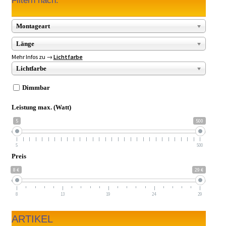
Filtern nach:
Montageart
Länge
Mehr Infos zu →
Lichtfarbe
Lichtfarbe
Dimmbar
Leistung max. (Watt)
5
500
5
500
Preis
8 €
29 €
8
13
19
24
29
ARTIKEL