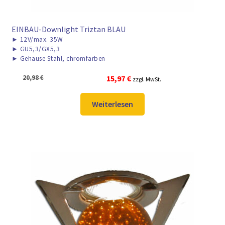
EINBAU-Downlight Triztan BLAU
►
12V/max. 35W
►
GU5,3/GX5,3
►
Gehäuse Stahl, chromfarben
Ursprünglicher
Aktueller
20,98
€
15,97
€
zzgl. MwSt.
Preis
Preis
war:
ist:
Weiterlesen
20,98 €
15,97 €.