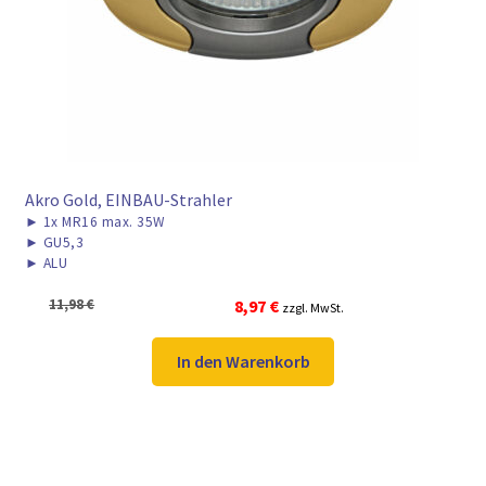
► ZAHLARTEN
► VERSANDARTEN
Akro Gold, EINBAU-Strahler
►
1x MR16 max. 35W
►
GU5,3
►
ALU
Ursprünglicher
Aktueller
11,98
€
8,97
€
zzgl. MwSt.
Preis
Preis
war:
ist:
In den Warenkorb
11,98 €
8,97 €.