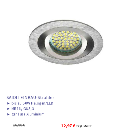
SAIDI I EINBAU-Strahler
►
bis zu 50W Halogen/LED
►
MR16, GU5,3
►
gehäuse Aluminium
Ursprünglicher
Aktueller
16,98
€
12,97
€
zzgl. MwSt.