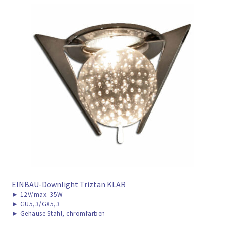
EINBAU-Downlight Triztan KLAR
►
12V/max. 35W
►
GU5,3/GX5,3
►
Gehäuse Stahl, chromfarben