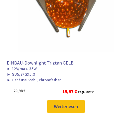
EINBAU-Downlight Triztan GELB
►
12V/max. 35W
►
GU5,3/GX5,3
►
Gehäuse Stahl, chromfarben
Ursprünglicher
Aktueller
20,98
€
15,97
€
zzgl. MwSt.
Preis
Preis
war:
ist:
Weiterlesen
20,98 €
15,97 €.