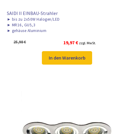
SAIDI II EINBAU-Strahler
►
bis zu 2x50W Halogen/LED
►
MR16, GU5,3
►
gehäuse Aluminium
Ursprünglicher
Aktueller
25,98
€
19,97
€
zzgl. MwSt.
Preis
Preis
war:
ist:
In den Warenkorb
25,98 €
19,97 €.