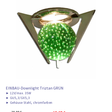
EINBAU-Downlight Triztan GRÜN
►
12V/max. 35W
►
GU5,3/GX5,3
►
Gehäuse Stahl, chromfarben