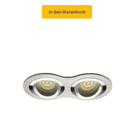
Preis
Preis
war:
ist:
In den Warenkorb
16,98 €
12,97 €.