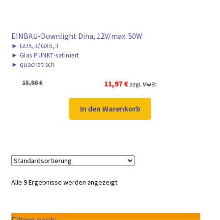
EINBAU-Downlight Dina, 12V/max. 50W
►
GU5,3/GX5,3
►
Glas PUNKT-satiniert
►
quadratisch
Ursprünglicher
Aktueller
15,98
€
11,97
€
zzgl. MwSt.
Preis
Preis
war:
ist:
In den Warenkorb
15,98 €
11,97 €.
Alle 9 Ergebnisse werden angezeigt