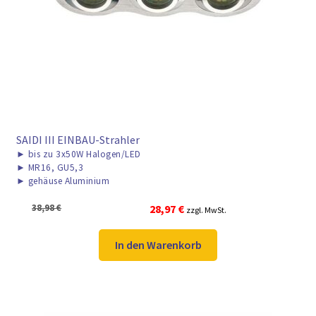
SAIDI III EINBAU-Strahler
►
bis zu 3x50W Halogen/LED
►
MR16, GU5,3
►
gehäuse Aluminium
Ursprünglicher
Aktueller
38,98
€
28,97
€
zzgl. MwSt.
Preis
Preis
war:
ist:
In den Warenkorb
38,98 €
28,97 €.