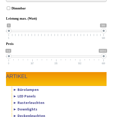
Dimmbar
Leistung max. (Watt)
5
500
5
500
Preis
0 €
669 €
0
167
335
502
669
ARTIKEL
► Bürolampen
► LED Panels
► Rasterleuchten
► Downlights
► Deckenleuchten