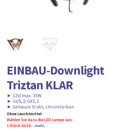
► ZAHLARTEN
► VERSANDARTEN
EINBAU-Downlight
Triztan KLAR
►
12V/max. 35W
►
GU5,3/GX5,3
►
Gehäuse Stahl, chromfarben
Ohne Leuchtmittel.
Wählen Sie dazu die LED Lampe aus:
1 Stück GU10
…mehr…