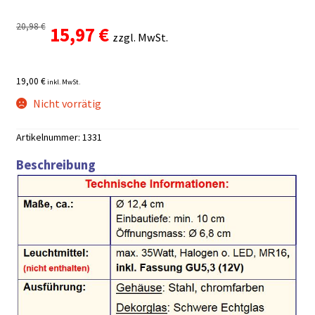
20,98
€
Ursprünglicher
Aktueller
15,97
€
zzgl. MwSt.
Preis
Preis
19,00 €
inkl. MwSt.
war:
ist:
Nicht vorrätig
20,98 €
15,97 €.
Artikelnummer:
1331
Beschreibung