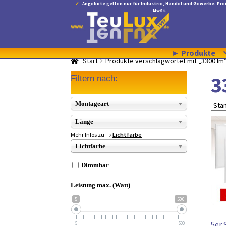
Angebote gelten nur für Industrie, Handel und Gewerbe. Prei
MwSt.
Zur
Zum
Navigation
Inhalt
springen
springen
► Produkte
Start
Produkte verschlagwortet mit „3300 lm
3
Filtern nach:
Montageart
Länge
Mehr Infos zu →
Lichtfarbe
Lichtfarbe
Dimmbar
Leistung max. (Watt)
5
500
5er
5
500