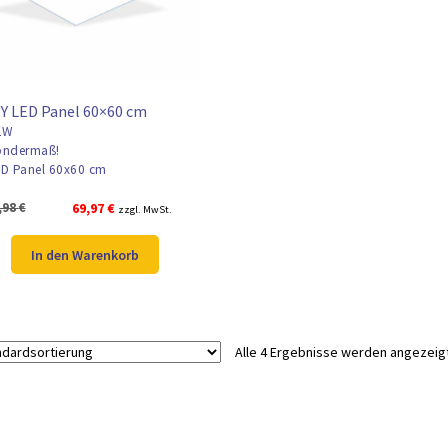
Y LED Panel 60×60 cm
2W
ndermaß!
D Panel 60x60 cm
Ursprünglicher
Aktueller
,98
€
69,97
€
zzgl. MwSt.
Preis
Preis
war:
ist:
In den Warenkorb
84,98 €
69,97 €.
Alle 4 Ergebnisse werden angezeig