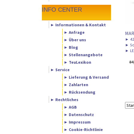
INFO CENTER
► Informationen & Kontakt
► Anfrage
MAR
►
4
► Über uns
►
So
► Blog
►
LE
► Stellenangebote
► TeuLexikon
84
► Service
► Lieferung & Versand
► Zahlarten
► Rücksendung
► Rechtliches
► AGB
► Datenschutz
► Impressum
► Cookie-Richtlinie