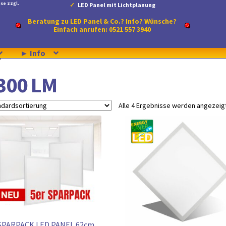
se zzgl.
LED Panel mit Lichtplanung
Beratung zu LED Panel & Co.? Info? Wünsche?
Einfach anrufen: 0521 557 3940
► Info
“
300 LM
Alle 4 Ergebnisse werden angezeig
 SPARPACK LED PANEL 62cm,