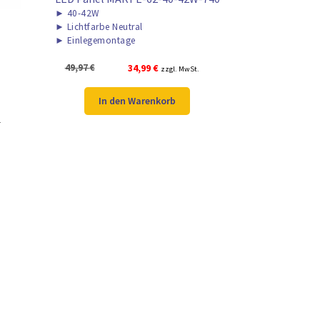
►
40-42W
►
Lichtfarbe Neutral
►
Einlegemontage
Ursprünglicher
Aktueller
49,97
€
34,99
€
zzgl. MwSt.
Preis
Preis
war:
ist:
In den Warenkorb
49,97 €
34,99 €.
.