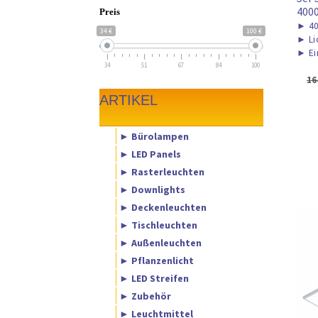
400
Preis
►
40
34 €
100 €
►
Li
►
Ei
34
51
67
84
100
16
ARTIKEL
► Bürolampen
► LED Panels
► Rasterleuchten
► Downlights
► Deckenleuchten
► Tischleuchten
► Außenleuchten
► Pflanzenlicht
► LED Streifen
► Zubehör
► Leuchtmittel