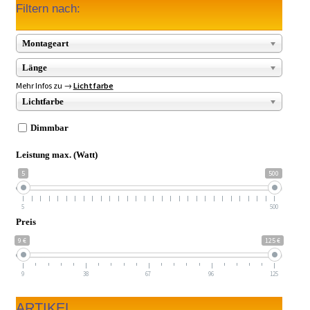
Filtern nach:
Montageart
Länge
Mehr Infos zu →
Lichtfarbe
Lichtfarbe
Dimmbar
Leistung max. (Watt)
5
500
5
500
Preis
9 €
125 €
9
38
67
96
125
ARTIKEL