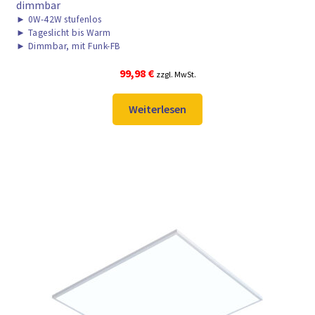
dimmbar
►
0W-42W stufenlos
►
Tageslicht bis Warm
►
Dimmbar, mit Funk-FB
99,98
€
zzgl. MwSt.
Weiterlesen