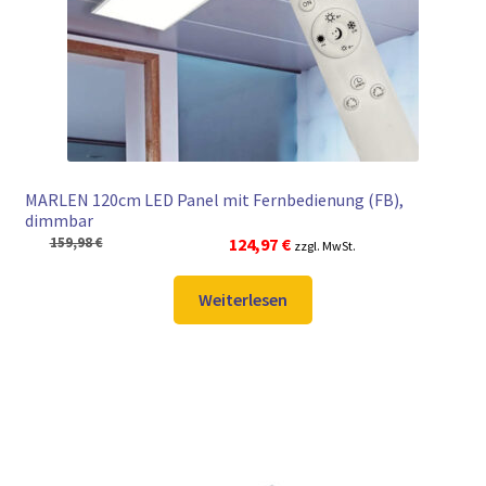
► ZAHLARTEN
► VERSANDARTEN
MARLEN 120cm LED Panel mit Fernbedienung (FB),
dimmbar
Ursprünglicher
Aktueller
159,98
€
124,97
€
zzgl. MwSt.
Preis
Preis
war:
ist:
Weiterlesen
159,98 €
124,97 €.