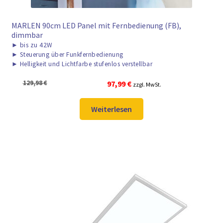
MARLEN 90cm LED Panel mit Fernbedienung (FB),
dimmbar
►
bis zu 42W
►
Steuerung über Funkfernbedienung
►
Helligkeit und Lichtfarbe stufenlos verstellbar
Ursprünglicher
Aktueller
129,98
€
97,99
€
zzgl. MwSt.
Preis
Preis
war:
ist:
Weiterlesen
129,98 €
97,99 €.