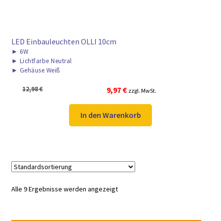
LED Einbauleuchten OLLI 10cm
►
6W
►
Lichtfarbe Neutral
►
Gehäuse Weiß
Ursprünglicher
Aktueller
12,98
€
9,97
€
zzgl. MwSt.
Preis
Preis
war:
ist:
In den Warenkorb
12,98 €
9,97 €.
Alle 9 Ergebnisse werden angezeigt