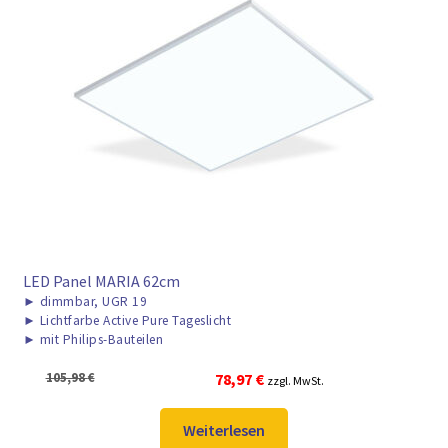
LED Panel MARIA 62cm
►
dimmbar, UGR 19
►
Lichtfarbe Active Pure Tageslicht
►
mit Philips-Bauteilen
Ursprünglicher
Aktueller
105,98
€
78,97
€
zzgl. MwSt.
Preis
Preis
war:
ist:
Weiterlesen