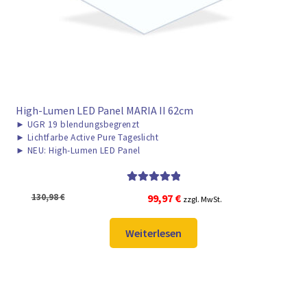
High-Lumen LED Panel MARIA II 62cm
►
UGR 19 blendungsbegrenzt
►
Lichtfarbe Active Pure Tageslicht
►
NEU: High-Lumen LED Panel
Bewertet mit
Ursprünglicher
Aktueller
130,98
€
99,97
€
zzgl. MwSt.
5.00
von 5
Preis
Preis
war:
ist:
Weiterlesen
130,98 €
99,97 €.