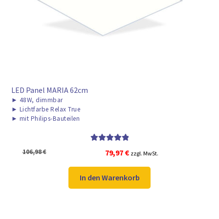
► ZAHLARTEN
► VERSANDARTEN
LED Panel MARIA 62cm
►
48W, dimmbar
►
Lichtfarbe Relax True
►
mit Philips-Bauteilen
Bewertet mit
Ursprünglicher
Aktueller
106,98
€
79,97
€
zzgl. MwSt.
5.00
von 5
Preis
Preis
war:
ist:
In den Warenkorb
106,98 €
79,97 €.