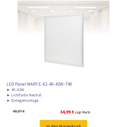
LED Panel MARY E-62-40-42W-740
►
40-42W
►
Lichtfarbe Neutral
►
Einlegemontage
Ursprünglicher
Aktueller
49,97
€
34,99
€
zzgl. MwSt.
Preis
Preis
war:
ist:
In den Warenkorb