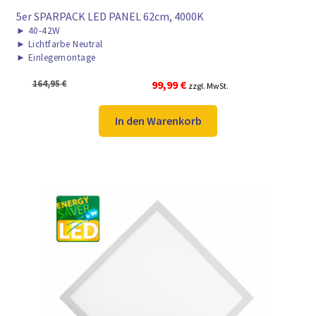
5er SPARPACK LED PANEL 62cm, 4000K
►
40-42W
►
Lichtfarbe Neutral
►
Einlegemontage
Ursprünglicher
Aktueller
164,95
€
99,99
€
zzgl. MwSt.
Preis
Preis
war:
ist:
In den Warenkorb
164,95 €
99,99 €.