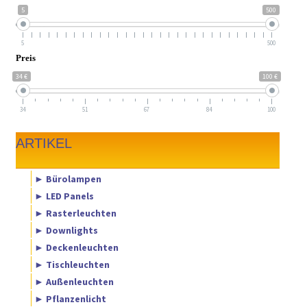
5
500
5
500
Preis
34 €
100 €
34
51
67
84
100
ARTIKEL
► Bürolampen
► LED Panels
► Rasterleuchten
► Downlights
► Deckenleuchten
► Tischleuchten
► Außenleuchten
► Pflanzenlicht