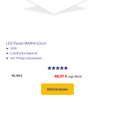
LED Panel MARIA 62cm
►
50W
►
Lichtfarbe Neutral
►
mit Philips-Bauteilen
Bewertet mit
Ursprünglicher
Aktueller
93,98
€
69,97
€
zzgl. MwSt.
5.00
von 5
Preis
Preis
war:
ist:
Weiterlesen
93,98 €
69,97 €.