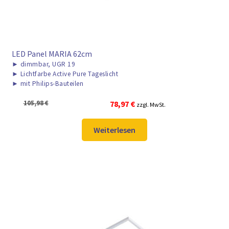
LED Panel MARIA 62cm
►
dimmbar, UGR 19
►
Lichtfarbe Active Pure Tageslicht
►
mit Philips-Bauteilen
Ursprünglicher
Aktueller
105,98
€
78,97
€
zzgl. MwSt.
Preis
Preis
war:
ist:
Weiterlesen
105,98 €
78,97 €.