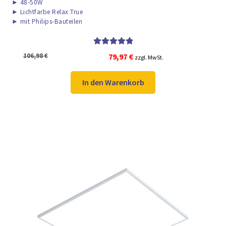
►
48-50W
►
Lichtfarbe Relax True
►
mit Philips-Bauteilen
Bewertet mit
Ursprünglicher
Aktueller
106,98
€
79,97
€
zzgl. MwSt.
5.00
von 5
Preis
Preis
war:
ist:
In den Warenkorb
106,98 €
79,97 €.