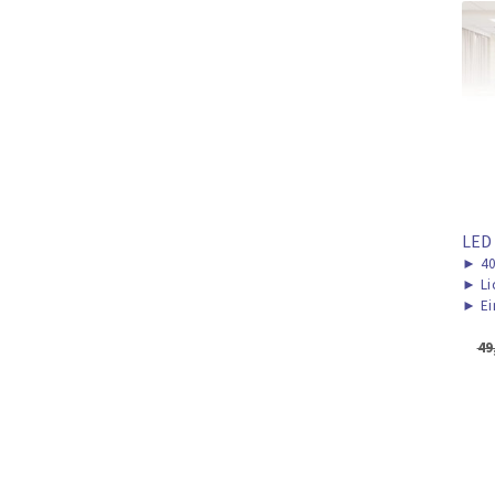
LED
►
40
►
Li
►
Ei
49