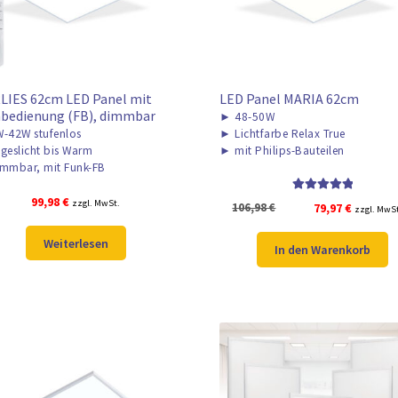
LIES 62cm LED Panel mit
LED Panel MARIA 62cm
bedienung (FB), dimmbar
►
48-50W
-42W stufenlos
►
Lichtfarbe Relax True
geslicht bis Warm
►
mit Philips-Bauteilen
mmbar, mit Funk-FB
99,98
€
Bewertet mit
zzgl. MwSt.
Ursprünglicher
Aktuelle
106,98
€
79,97
€
zzgl. MwS
5.00
von 5
Preis
Preis
Weiterlesen
war:
ist:
In den Warenkorb
106,98 €
79,97 €.