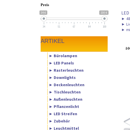
Preis
LED
34 €
100 €
►
48
►
Li
34
51
67
84
100
►
mi
ARTIKEL
10
► Bürolampen
► LED Panels
► Rasterleuchten
► Downlights
► Deckenleuchten
► Tischleuchten
► Außenleuchten
► Pflanzenlicht
► LED Streifen
► Zubehör
► Leuchtmittel