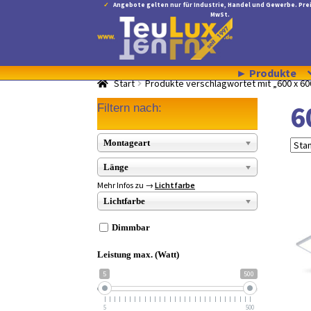
Angebote gelten nur für Industrie, Handel und Gewerbe. Prei
MwSt.
Zur
Zum
Navigation
Inhalt
springen
springen
► Produkte
Start
Produkte verschlagwortet mit „600 x 
6
Filtern nach:
Montageart
Länge
Mehr Infos zu →
Lichtfarbe
Lichtfarbe
Dimmbar
Leistung max. (Watt)
5
500
5
500