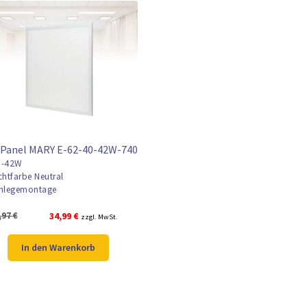
 Panel MARY E-62-40-42W-740
-42W
chtfarbe Neutral
nlegemontage
Ursprünglicher
Aktueller
,97
€
34,99
€
zzgl. MwSt.
Preis
Preis
war:
ist:
In den Warenkorb
49,97 €
34,99 €.