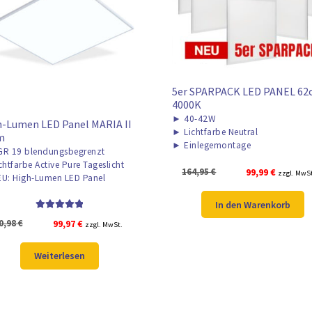
5er SPARPACK LED PANEL 62
4000K
►
40-42W
-Lumen LED Panel MARIA II
►
Lichtfarbe Neutral
m
►
Einlegemontage
R 19 blendungsbegrenzt
chtfarbe Active Pure Tageslicht
Ursprünglicher
Aktuelle
164,95
€
99,99
€
zzgl. MwS
U: High-Lumen LED Panel
Preis
Preis
war:
ist:
In den Warenkorb
164,95 €
99,99 €.
Bewertet mit
Ursprünglicher
Aktueller
0,98
€
99,97
€
zzgl. MwSt.
5.00
von 5
Preis
Preis
war:
ist:
Weiterlesen
130,98 €
99,97 €.