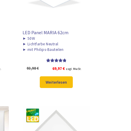
LED Panel MARIA 62cm
►
50W
►
Lichtfarbe Neutral
►
mit Philips-Bauteilen
Bewertet mit
r
Ursprünglicher
Aktueller
93,98
€
69,97
€
t.
zzgl. MwSt.
5.00
von 5
Preis
Preis
war:
ist:
Weiterlesen
93,98 €
69,97 €.