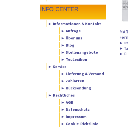
INFO CENTER
► Informationen & Kontakt
► Anfrage
MAR
Fern
► Über uns
►
0W
► Blog
►
Ta
► Stellenangebote
►
Di
► TeuLexikon
► Service
► Lieferung & Versand
► Zahlarten
► Rücksendung
► Rechtliches
► AGB
► Datenschutz
► Impressum
► Cookie-Richtlinie