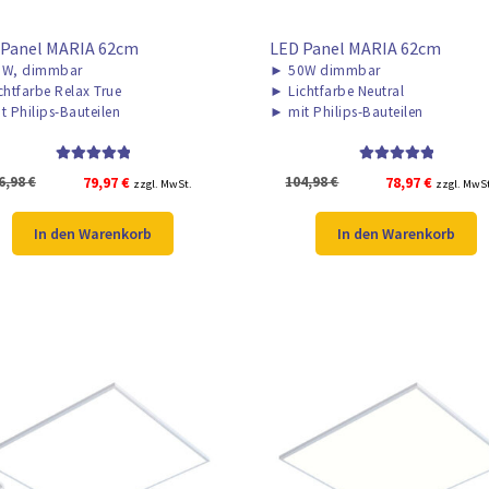
 Panel MARIA 62cm
LED Panel MARIA 62cm
W, dimmbar
►
50W dimmbar
chtfarbe Relax True
►
Lichtfarbe Neutral
t Philips-Bauteilen
►
mit Philips-Bauteilen
Bewertet mit
Bewertet mit
Ursprünglicher
Aktueller
Ursprünglicher
Aktuelle
6,98
€
79,97
€
104,98
€
78,97
€
zzgl. MwSt.
zzgl. MwS
5.00
von 5
5.00
von 5
Preis
Preis
Preis
Preis
war:
ist:
war:
ist:
In den Warenkorb
In den Warenkorb
106,98 €
79,97 €.
104,98 €
78,97 €.