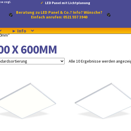
se zzgl.
LED Panel mit Lichtplanung
Beratung zu LED Panel & Co.? Info? Wünsche?
Einfach anrufen: 0521 557 3940
► Info
600mm“
00 X 600MM
Alle 10 Ergebnisse werden angezei