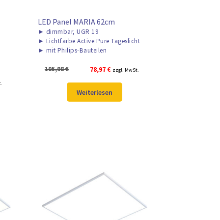
LED Panel MARIA 62cm
►
dimmbar, UGR 19
►
Lichtfarbe Active Pure Tageslicht
►
mit Philips-Bauteilen
Ursprünglicher
Aktueller
105,98
€
78,97
€
zzgl. MwSt.
Preis
Preis
r
t.
war:
ist:
Weiterlesen
105,98 €
78,97 €.