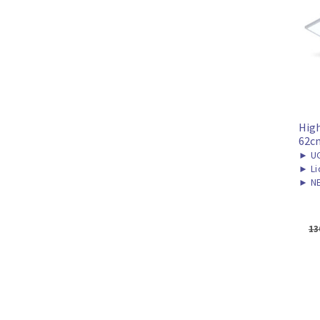
High
62c
►
UG
►
Li
►
NE
13