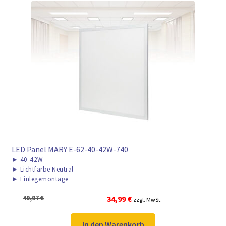
LED Panel MARY E-62-40-42W-740
►
40-42W
►
Lichtfarbe Neutral
►
Einlegemontage
Ursprünglicher
Aktueller
49,97
€
34,99
€
zzgl. MwSt.
Preis
Preis
war:
ist:
In den Warenkorb