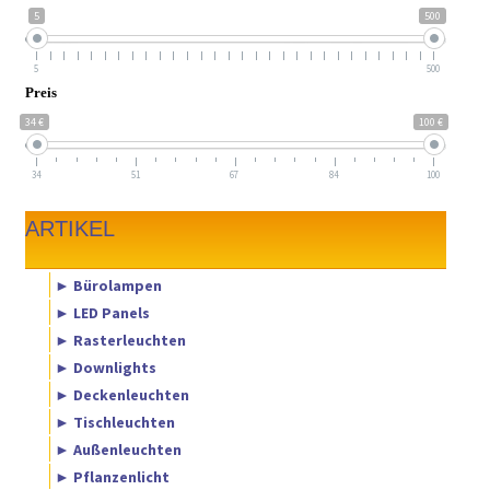
5
500
5
500
Preis
34 €
100 €
34
51
67
84
100
ARTIKEL
► Bürolampen
► LED Panels
► Rasterleuchten
► Downlights
► Deckenleuchten
► Tischleuchten
► Außenleuchten
► Pflanzenlicht