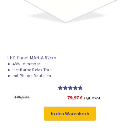
► ZAHLARTEN
► VERSANDARTEN
LED Panel MARIA 62cm
►
48W, dimmbar
►
Lichtfarbe Relax True
►
mit Philips-Bauteilen
Bewertet mit
Ursprünglicher
Aktueller
106,98
€
79,97
€
zzgl. MwSt.
5.00
von 5
Preis
Preis
war:
ist:
In den Warenkorb
106,98 €
79,97 €.