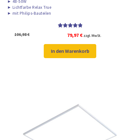
►
48-50W
►
Lichtfarbe Relax True
►
mit Philips-Bauteilen
Bewertet mit
Ursprünglicher
Aktueller
106,98
€
79,97
€
zzgl. MwSt.
5.00
von 5
Preis
Preis
war:
ist:
In den Warenkorb
106,98 €
79,97 €.