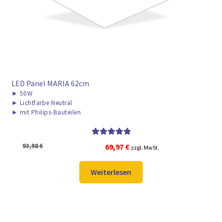
LED Panel MARIA 62cm
►
50W
►
Lichtfarbe Neutral
►
mit Philips-Bauteilen
Bewertet mit
Ursprünglicher
Aktueller
93,98
€
69,97
€
zzgl. MwSt.
5.00
von 5
Preis
Preis
war:
ist:
Weiterlesen
93,98 €
69,97 €.