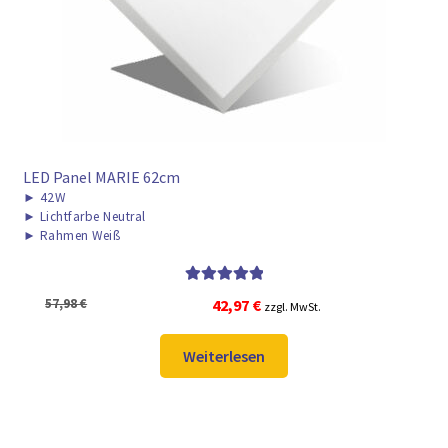
LED Panel MARIE 62cm
►
42W
►
Lichtfarbe Neutral
►
Rahmen Weiß
Bewertet mit
Ursprünglicher
Aktueller
57,98
€
42,97
€
zzgl. MwSt.
5.00
von 5
Preis
Preis
war:
ist:
Weiterlesen
57,98 €
42,97 €.