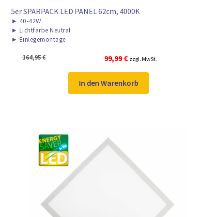
5er SPARPACK LED PANEL 62cm, 4000K
►
40-42W
►
Lichtfarbe Neutral
►
Einlegemontage
Ursprünglicher
Aktueller
164,95
€
99,99
€
zzgl. MwSt.
Preis
Preis
war:
ist:
In den Warenkorb
164,95 €
99,99 €.