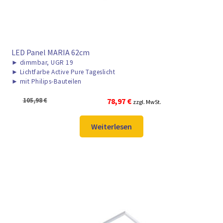
LED Panel MARIA 62cm
►
dimmbar, UGR 19
►
Lichtfarbe Active Pure Tageslicht
►
mit Philips-Bauteilen
Ursprünglicher
Aktueller
105,98
€
78,97
€
zzgl. MwSt.
Preis
Preis
war:
ist:
Weiterlesen
105,98 €
78,97 €.