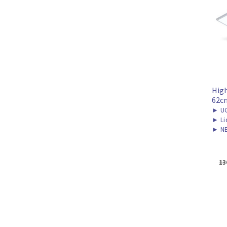
High
62c
►
UG
►
Li
►
NE
13