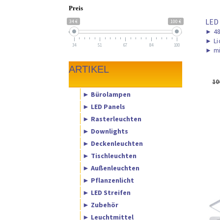
Preis
LED
34 €
100 €
►
48
►
Li
34
51
67
84
100
►
mi
ARTIKEL
10
► Bürolampen
► LED Panels
► Rasterleuchten
► Downlights
► Deckenleuchten
► Tischleuchten
► Außenleuchten
► Pflanzenlicht
► LED Streifen
► Zubehör
► Leuchtmittel