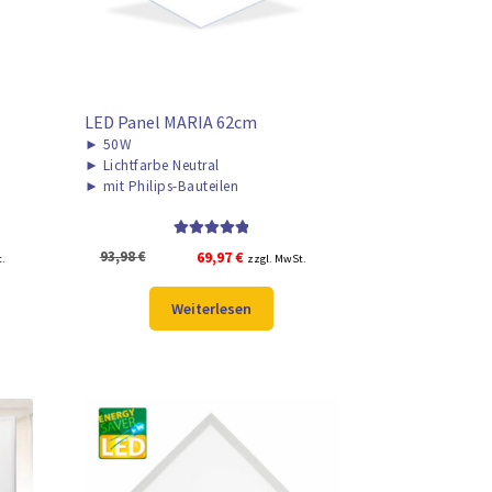
LED Panel MARIA 62cm
►
50W
►
Lichtfarbe Neutral
►
mit Philips-Bauteilen
Bewertet mit
r
Ursprünglicher
Aktueller
93,98
€
69,97
€
t.
zzgl. MwSt.
5.00
von 5
Preis
Preis
war:
ist:
Weiterlesen
93,98 €
69,97 €.