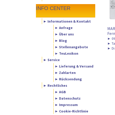
INFO CENTER
► Informationen & Kontakt
► Anfrage
MAR
Fern
► Über uns
►
0W
► Blog
►
Ta
► Stellenangebote
►
Di
► TeuLexikon
► Service
► Lieferung & Versand
► Zahlarten
► Rücksendung
► Rechtliches
► AGB
► Datenschutz
► Impressum
► Cookie-Richtlinie