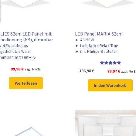
LIES 62cm LED Panel mit
LED Panel MARIA 62cm
bedienung (FB), dimmbar
►
48-50W
-42W stufenlos
►
Lichtfarbe Relax True
geslicht bis Warm
►
mit Philips-Bauteilen
mmbar, mit Funk-FB
99,98
€
Bewertet mit
zzgl. MwSt.
Ursprünglicher
Aktuelle
106,98
€
79,97
€
zzgl. MwS
5.00
von 5
Preis
Preis
Weiterlesen
war:
ist:
In den Warenkorb
106,98 €
79,97 €.