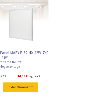
 Panel MARY E-62-40-42W-740
-42W
chtfarbe Neutral
nlegemontage
Ursprünglicher
Aktueller
,97
€
34,99
€
zzgl. MwSt.
Preis
Preis
war:
ist:
In den Warenkorb
49,97 €
34,99 €.