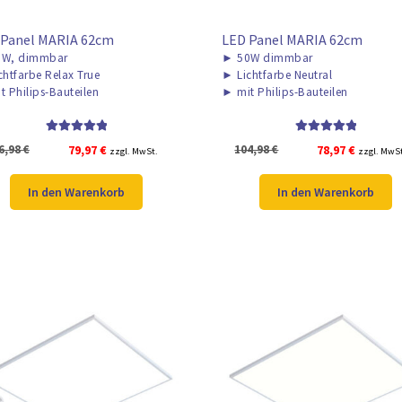
 Panel MARIA 62cm
LED Panel MARIA 62cm
W, dimmbar
►
50W dimmbar
chtfarbe Relax True
►
Lichtfarbe Neutral
t Philips-Bauteilen
►
mit Philips-Bauteilen
Bewertet mit
Bewertet mit
Ursprünglicher
Aktueller
Ursprünglicher
Aktuelle
6,98
€
79,97
€
104,98
€
78,97
€
zzgl. MwSt.
zzgl. MwS
5.00
von 5
5.00
von 5
Preis
Preis
Preis
Preis
war:
ist:
war:
ist:
In den Warenkorb
In den Warenkorb
106,98 €
79,97 €.
104,98 €
78,97 €.