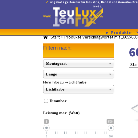
Angebote gelten nur für Industrie, Handel und Gewerbe. Prei
MwSt.
Zur
Zum
Navigation
Inhalt
springen
springen
► Produkte
Start
Produkte verschlagwortet mit „605x6
6
Filtern nach:
Montageart
Länge
Mehr Infos zu →
Lichtfarbe
Lichtfarbe
Dimmbar
Leistung max. (Watt)
5
500
5
500