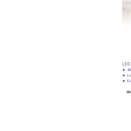
LED
►
40
►
Li
►
Ei
49