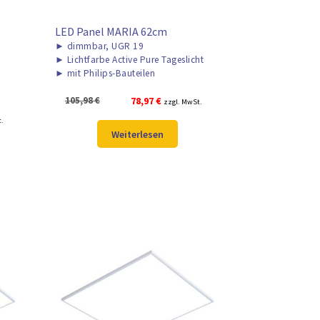
LED Panel MARIA 62cm
►
dimmbar, UGR 19
►
Lichtfarbe Active Pure Tageslicht
►
mit Philips-Bauteilen
Ursprünglicher
Aktueller
105,98
€
78,97
€
zzgl. MwSt.
Preis
Preis
r
t.
war:
ist:
Weiterlesen
105,98 €
78,97 €.