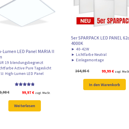
5er SPARPACK LED PANEL 62
4000K
►
40-42W
-Lumen LED Panel MARIA II
►
Lichtfarbe Neutral
m
►
Einlegemontage
R 19 blendungsbegrenzt
chtfarbe Active Pure Tageslicht
Ursprünglicher
Aktuelle
164,95
€
99,99
€
zzgl. MwS
U: High-Lumen LED Panel
Preis
Preis
war:
ist:
In den Warenkorb
164,95 €
99,99 €.
Bewertet mit
Ursprünglicher
Aktueller
0,98
€
99,97
€
zzgl. MwSt.
5.00
von 5
Preis
Preis
war:
ist:
Weiterlesen
130,98 €
99,97 €.