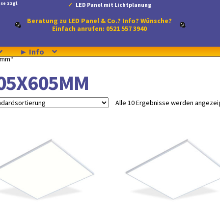
se zzgl.
LED Panel mit Lichtplanung
Beratung zu LED Panel & Co.? Info? Wünsche?
Einfach anrufen: 0521 557 3940
► Info
05mm“
05X605MM
Alle 10 Ergebnisse werden angezei