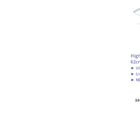
High
62c
►
UG
►
Li
►
NE
13