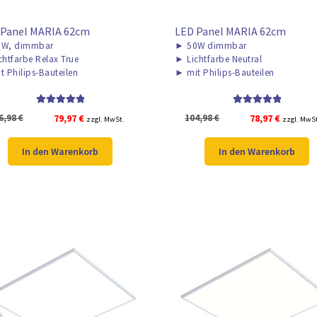
 Panel MARIA 62cm
LED Panel MARIA 62cm
W, dimmbar
►
50W dimmbar
chtfarbe Relax True
►
Lichtfarbe Neutral
t Philips-Bauteilen
►
mit Philips-Bauteilen
Bewertet mit
Bewertet mit
Ursprünglicher
Aktueller
Ursprünglicher
Aktuelle
6,98
€
79,97
€
104,98
€
78,97
€
zzgl. MwSt.
zzgl. MwS
5.00
von 5
5.00
von 5
Preis
Preis
Preis
Preis
war:
ist:
war:
ist:
In den Warenkorb
In den Warenkorb
106,98 €
79,97 €.
104,98 €
78,97 €.