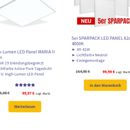
5er SPARPACK LED PANEL 62
4000K
►
40-42W
-Lumen LED Panel MARIA II
►
Lichtfarbe Neutral
m
►
Einlegemontage
R 19 blendungsbegrenzt
chtfarbe Active Pure Tageslicht
Ursprünglicher
Aktuelle
164,95
€
99,99
€
zzgl. MwS
U: High-Lumen LED Panel
Preis
Preis
war:
ist:
In den Warenkorb
164,95 €
99,99 €.
Bewertet mit
Ursprünglicher
Aktueller
0,98
€
99,97
€
zzgl. MwSt.
5.00
von 5
Preis
Preis
war:
ist:
Weiterlesen
130,98 €
99,97 €.