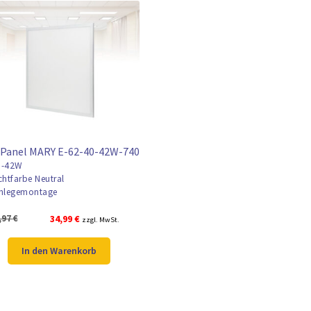
 Panel MARY E-62-40-42W-740
-42W
chtfarbe Neutral
nlegemontage
Ursprünglicher
Aktueller
,97
€
34,99
€
zzgl. MwSt.
Preis
Preis
war:
ist:
In den Warenkorb
49,97 €
34,99 €.