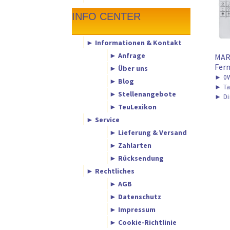
INFO CENTER
► Informationen & Kontakt
► Anfrage
MAR
Fern
► Über uns
►
0W
► Blog
►
Ta
► Stellenangebote
►
Di
► TeuLexikon
► Service
► Lieferung & Versand
► Zahlarten
► Rücksendung
► Rechtliches
► AGB
► Datenschutz
► Impressum
► Cookie-Richtlinie