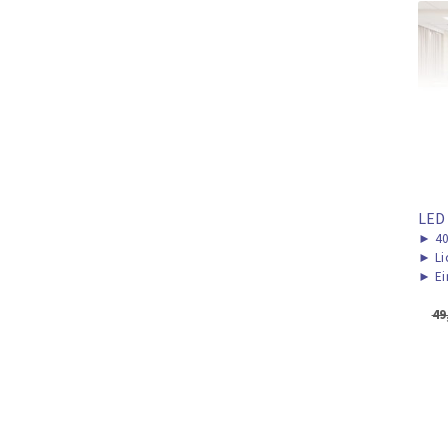
LED
►
40
►
Li
►
Ei
49