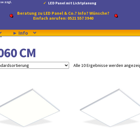
se zzgl.
LED Panel mit Lichtplanung
Beratung zu LED Panel & Co.? Info? Wünsche?
Einfach anrufen: 0521 557 3940
► Info
“
060 CM
Alle 10 Ergebnisse werden angezei