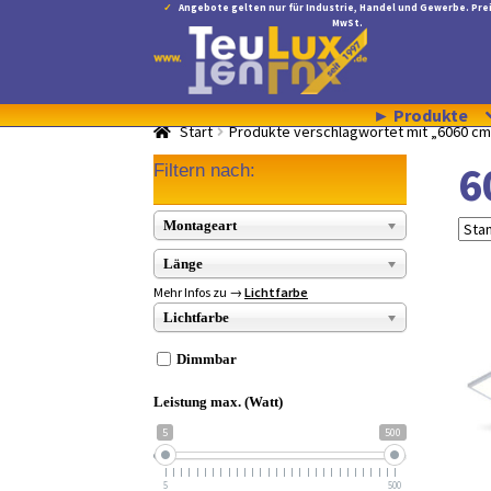
Angebote gelten nur für Industrie, Handel und Gewerbe. Prei
MwSt.
Zur
Zum
Navigation
Inhalt
springen
springen
► Produkte
Start
Produkte verschlagwortet mit „6060 cm
6
Filtern nach:
Montageart
Länge
Mehr Infos zu →
Lichtfarbe
Lichtfarbe
Dimmbar
Leistung max. (Watt)
5
500
5
500