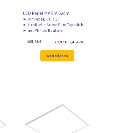
LED Panel MARIA 62cm
►
dimmbar, UGR 19
►
Lichtfarbe Active Pure Tageslicht
►
mit Philips-Bauteilen
Ursprünglicher
Aktueller
105,98
€
78,97
€
zzgl. MwSt.
Preis
Preis
r
t.
war:
ist:
Weiterlesen
105,98 €
78,97 €.