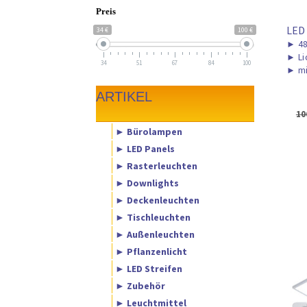
Preis
LED
34 €
100 €
►
48
►
Li
34
51
67
84
100
►
mi
ARTIKEL
10
► Bürolampen
► LED Panels
► Rasterleuchten
► Downlights
► Deckenleuchten
► Tischleuchten
► Außenleuchten
► Pflanzenlicht
► LED Streifen
► Zubehör
► Leuchtmittel