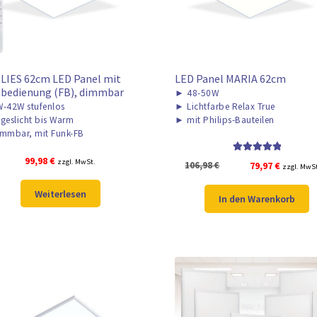
LIES 62cm LED Panel mit
LED Panel MARIA 62cm
bedienung (FB), dimmbar
►
48-50W
-42W stufenlos
►
Lichtfarbe Relax True
geslicht bis Warm
►
mit Philips-Bauteilen
mmbar, mit Funk-FB
99,98
€
Bewertet mit
zzgl. MwSt.
Ursprünglicher
Aktuelle
106,98
€
79,97
€
zzgl. MwS
5.00
von 5
Preis
Preis
Weiterlesen
war:
ist:
In den Warenkorb
106,98 €
79,97 €.