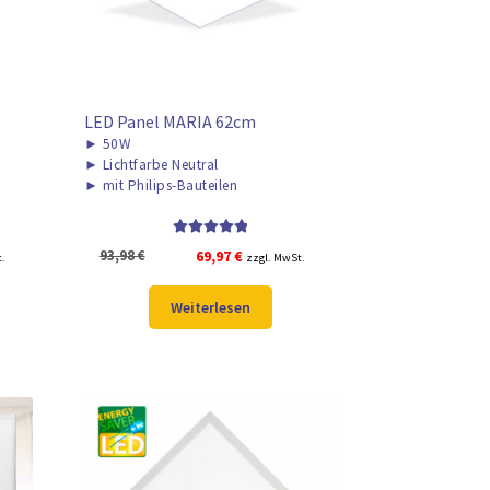
LED Panel MARIA 62cm
►
50W
►
Lichtfarbe Neutral
►
mit Philips-Bauteilen
Bewertet mit
r
Ursprünglicher
Aktueller
93,98
€
69,97
€
t.
zzgl. MwSt.
5.00
von 5
Preis
Preis
war:
ist:
Weiterlesen
93,98 €
69,97 €.