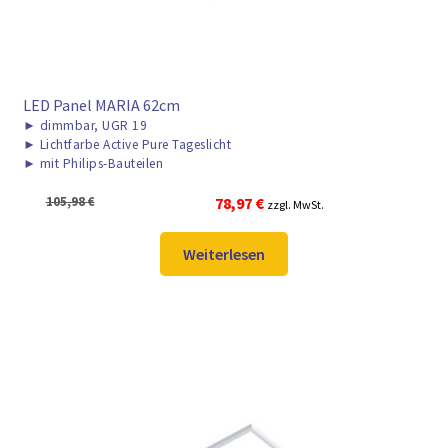
LED Panel MARIA 62cm
►
dimmbar, UGR 19
►
Lichtfarbe Active Pure Tageslicht
►
mit Philips-Bauteilen
Ursprünglicher
Aktueller
105,98
€
78,97
€
zzgl. MwSt.
Preis
Preis
war:
ist:
Weiterlesen
105,98 €
78,97 €.