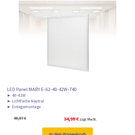
LED Panel MARY E-62-40-42W-740
►
40-42W
►
Lichtfarbe Neutral
►
Einlegemontage
Ursprünglicher
Aktueller
49,97
€
34,99
€
zzgl. MwSt.
Preis
Preis
war:
ist:
In den Warenkorb