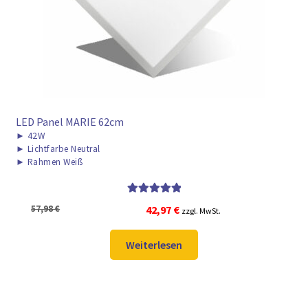
LED Panel MARIE 62cm
►
42W
►
Lichtfarbe Neutral
►
Rahmen Weiß
Bewertet mit
Ursprünglicher
Aktueller
57,98
€
42,97
€
zzgl. MwSt.
5.00
von 5
Preis
Preis
war:
ist:
Weiterlesen
57,98 €
42,97 €.