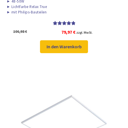
►
48-50W
►
Lichtfarbe Relax True
►
mit Philips-Bauteilen
Bewertet mit
Ursprünglicher
Aktueller
106,98
€
79,97
€
zzgl. MwSt.
5.00
von 5
Preis
Preis
war:
ist:
In den Warenkorb
106,98 €
79,97 €.