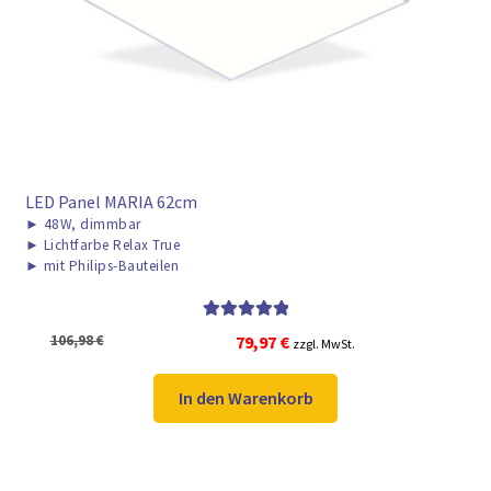
► ZAHLARTEN
► VERSANDARTEN
LED Panel MARIA 62cm
►
48W, dimmbar
►
Lichtfarbe Relax True
►
mit Philips-Bauteilen
Bewertet mit
Ursprünglicher
Aktueller
106,98
€
79,97
€
zzgl. MwSt.
5.00
von 5
Preis
Preis
war:
ist:
In den Warenkorb
106,98 €
79,97 €.