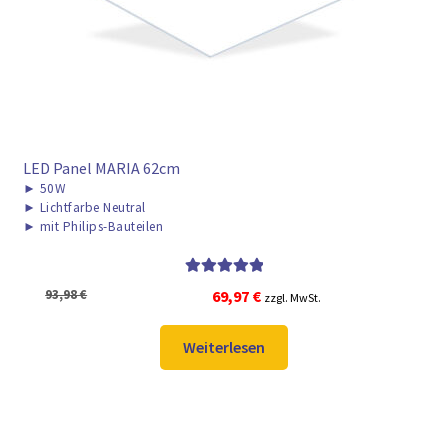
LED Panel MARIA 62cm
►
50W
►
Lichtfarbe Neutral
►
mit Philips-Bauteilen
Bewertet mit
Ursprünglicher
Aktueller
93,98
€
69,97
€
zzgl. MwSt.
5.00
von 5
Preis
Preis
war:
ist:
Weiterlesen
93,98 €
69,97 €.