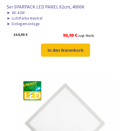
5er SPARPACK LED PANEL 62cm, 4000K
►
40-42W
►
Lichtfarbe Neutral
►
Einlegemontage
Ursprünglicher
Aktueller
164,95
€
99,99
€
zzgl. MwSt.
Preis
Preis
war:
ist:
In den Warenkorb
164,95 €
99,99 €.