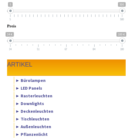
5
500
5
500
Preis
34 €
100 €
34
51
67
84
100
ARTIKEL
► Bürolampen
► LED Panels
► Rasterleuchten
► Downlights
► Deckenleuchten
► Tischleuchten
► Außenleuchten
► Pflanzenlicht