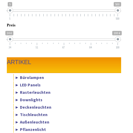
5
500
5
500
Preis
34 €
100 €
34
51
67
84
100
ARTIKEL
► Bürolampen
► LED Panels
► Rasterleuchten
► Downlights
► Deckenleuchten
► Tischleuchten
► Außenleuchten
► Pflanzenlicht