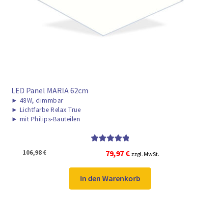
► ZAHLARTEN
► VERSANDARTEN
LED Panel MARIA 62cm
►
48W, dimmbar
►
Lichtfarbe Relax True
►
mit Philips-Bauteilen
Bewertet mit
Ursprünglicher
Aktueller
106,98
€
79,97
€
zzgl. MwSt.
5.00
von 5
Preis
Preis
war:
ist:
In den Warenkorb
106,98 €
79,97 €.