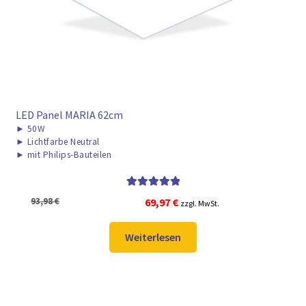
LED Panel MARIA 62cm
►
50W
►
Lichtfarbe Neutral
►
mit Philips-Bauteilen
Bewertet mit
Ursprünglicher
Aktueller
93,98
€
69,97
€
zzgl. MwSt.
5.00
von 5
Preis
Preis
war:
ist:
Weiterlesen
93,98 €
69,97 €.