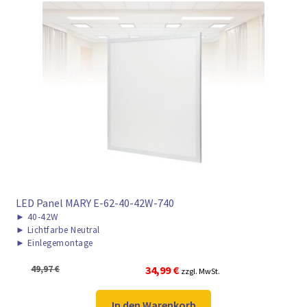
LED Panel MARY E-62-40-42W-740
►
40-42W
►
Lichtfarbe Neutral
►
Einlegemontage
Ursprünglicher
Aktueller
49,97
€
34,99
€
zzgl. MwSt.
Preis
Preis
war:
ist:
In den Warenkorb