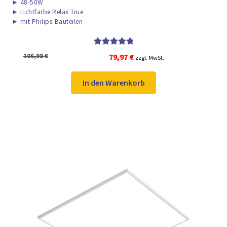
►
48-50W
►
Lichtfarbe Relax True
►
mit Philips-Bauteilen
Bewertet mit
Ursprünglicher
Aktueller
106,98
€
79,97
€
zzgl. MwSt.
5.00
von 5
Preis
Preis
war:
ist:
In den Warenkorb
106,98 €
79,97 €.