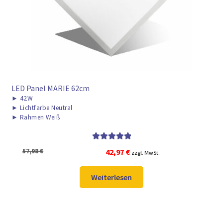
LED Panel MARIE 62cm
►
42W
►
Lichtfarbe Neutral
►
Rahmen Weiß
Bewertet mit
Ursprünglicher
Aktueller
57,98
€
42,97
€
zzgl. MwSt.
5.00
von 5
Preis
Preis
war:
ist:
Weiterlesen
57,98 €
42,97 €.