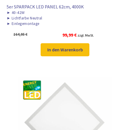
5er SPARPACK LED PANEL 62cm, 4000K
►
40-42W
►
Lichtfarbe Neutral
►
Einlegemontage
Ursprünglicher
Aktueller
164,95
€
99,99
€
zzgl. MwSt.
Preis
Preis
war:
ist:
In den Warenkorb
164,95 €
99,99 €.