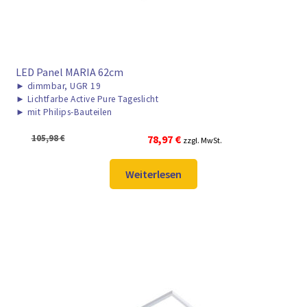
LED Panel MARIA 62cm
►
dimmbar, UGR 19
►
Lichtfarbe Active Pure Tageslicht
►
mit Philips-Bauteilen
Ursprünglicher
Aktueller
105,98
€
78,97
€
zzgl. MwSt.
Preis
Preis
war:
ist:
Weiterlesen
105,98 €
78,97 €.