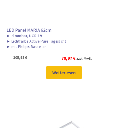
LED Panel MARIA 62cm
►
dimmbar, UGR 19
►
Lichtfarbe Active Pure Tageslicht
►
mit Philips-Bauteilen
Ursprünglicher
Aktueller
105,98
€
78,97
€
zzgl. MwSt.
Preis
Preis
war:
ist:
Weiterlesen
105,98 €
78,97 €.