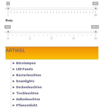
5
500
5
500
Preis
34 €
100 €
34
51
67
84
100
ARTIKEL
► Bürolampen
► LED Panels
► Rasterleuchten
► Downlights
► Deckenleuchten
► Tischleuchten
► Außenleuchten
► Pflanzenlicht