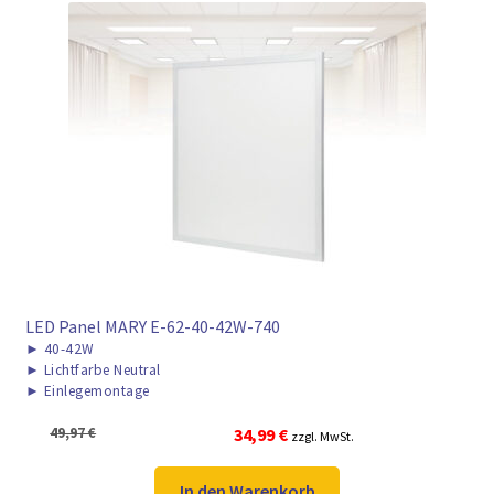
LED Panel MARY E-62-40-42W-740
►
40-42W
►
Lichtfarbe Neutral
►
Einlegemontage
Ursprünglicher
Aktueller
49,97
€
34,99
€
zzgl. MwSt.
Preis
Preis
war:
ist:
In den Warenkorb