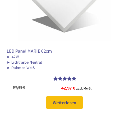
LED Panel MARIE 62cm
►
42W
►
Lichtfarbe Neutral
►
Rahmen Weiß
Bewertet mit
Ursprünglicher
Aktueller
57,98
€
42,97
€
zzgl. MwSt.
5.00
von 5
Preis
Preis
war:
ist:
Weiterlesen
57,98 €
42,97 €.