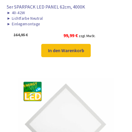
5er SPARPACK LED PANEL 62cm, 4000K
►
40-42W
►
Lichtfarbe Neutral
►
Einlegemontage
Ursprünglicher
Aktueller
164,95
€
99,99
€
zzgl. MwSt.
Preis
Preis
war:
ist:
In den Warenkorb
164,95 €
99,99 €.