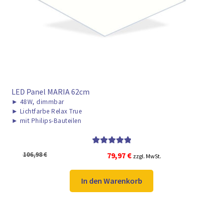
► ZAHLARTEN
► VERSANDARTEN
LED Panel MARIA 62cm
►
48W, dimmbar
►
Lichtfarbe Relax True
►
mit Philips-Bauteilen
Bewertet mit
Ursprünglicher
Aktueller
106,98
€
79,97
€
zzgl. MwSt.
5.00
von 5
Preis
Preis
war:
ist:
In den Warenkorb
106,98 €
79,97 €.