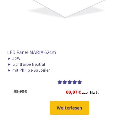
LED Panel MARIA 62cm
►
50W
►
Lichtfarbe Neutral
►
mit Philips-Bauteilen
Bewertet mit
Ursprünglicher
Aktueller
93,98
€
69,97
€
zzgl. MwSt.
5.00
von 5
Preis
Preis
war:
ist:
Weiterlesen
93,98 €
69,97 €.