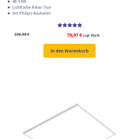
►
48-50W
►
Lichtfarbe Relax True
►
mit Philips-Bauteilen
Bewertet mit
Ursprünglicher
Aktueller
106,98
€
79,97
€
zzgl. MwSt.
5.00
von 5
Preis
Preis
war:
ist:
In den Warenkorb
106,98 €
79,97 €.