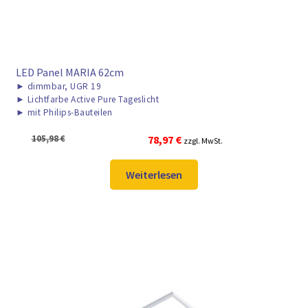
LED Panel MARIA 62cm
►
dimmbar, UGR 19
►
Lichtfarbe Active Pure Tageslicht
►
mit Philips-Bauteilen
Ursprünglicher
Aktueller
105,98
€
78,97
€
zzgl. MwSt.
Preis
Preis
war:
ist:
Weiterlesen
105,98 €
78,97 €.