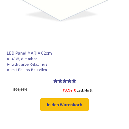
► ZAHLARTEN
► VERSANDARTEN
LED Panel MARIA 62cm
►
48W, dimmbar
►
Lichtfarbe Relax True
►
mit Philips-Bauteilen
Bewertet mit
Ursprünglicher
Aktueller
106,98
€
79,97
€
zzgl. MwSt.
5.00
von 5
Preis
Preis
war:
ist:
In den Warenkorb
106,98 €
79,97 €.