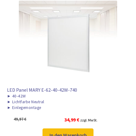
LED Panel MARY E-62-40-42W-740
►
40-42W
►
Lichtfarbe Neutral
►
Einlegemontage
Ursprünglicher
Aktueller
49,97
€
34,99
€
zzgl. MwSt.
Preis
Preis
war:
ist:
In den Warenkorb