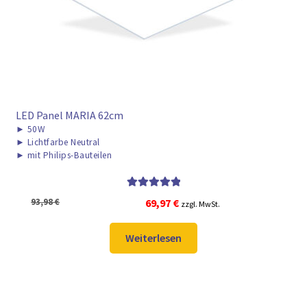
LED Panel MARIA 62cm
►
50W
►
Lichtfarbe Neutral
►
mit Philips-Bauteilen
Bewertet mit
Ursprünglicher
Aktueller
93,98
€
69,97
€
zzgl. MwSt.
5.00
von 5
Preis
Preis
war:
ist:
Weiterlesen
93,98 €
69,97 €.