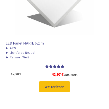
LED Panel MARIE 62cm
►
42W
►
Lichtfarbe Neutral
►
Rahmen Weiß
Bewertet mit
Ursprünglicher
Aktueller
57,98
€
42,97
€
zzgl. MwSt.
5.00
von 5
Preis
Preis
war:
ist:
Weiterlesen
57,98 €
42,97 €.