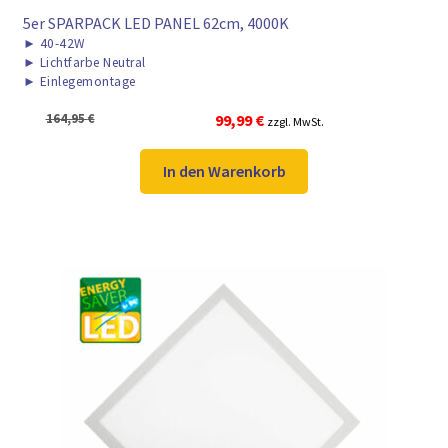
5er SPARPACK LED PANEL 62cm, 4000K
►
40-42W
►
Lichtfarbe Neutral
►
Einlegemontage
Ursprünglicher
Aktueller
164,95
€
99,99
€
zzgl. MwSt.
Preis
Preis
war:
ist:
In den Warenkorb
164,95 €
99,99 €.