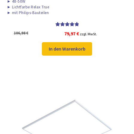
►
48-50W
►
Lichtfarbe Relax True
►
mit Philips-Bauteilen
Bewertet mit
Ursprünglicher
Aktueller
106,98
€
79,97
€
zzgl. MwSt.
5.00
von 5
Preis
Preis
war:
ist:
In den Warenkorb
106,98 €
79,97 €.