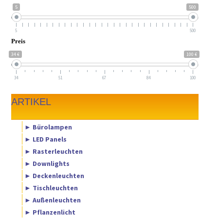
5
500
5
500
Preis
34 €
100 €
34
51
67
84
100
ARTIKEL
► Bürolampen
► LED Panels
► Rasterleuchten
► Downlights
► Deckenleuchten
► Tischleuchten
► Außenleuchten
► Pflanzenlicht