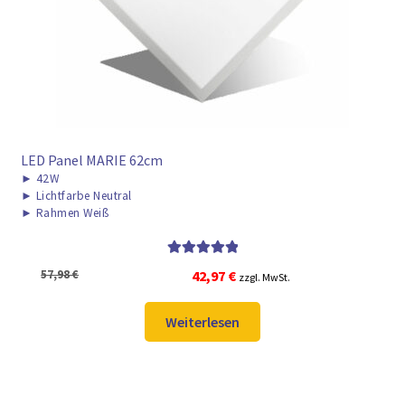
LED Panel MARIE 62cm
►
42W
►
Lichtfarbe Neutral
►
Rahmen Weiß
Bewertet mit
Ursprünglicher
Aktueller
57,98
€
42,97
€
zzgl. MwSt.
5.00
von 5
Preis
Preis
war:
ist:
Weiterlesen
57,98 €
42,97 €.