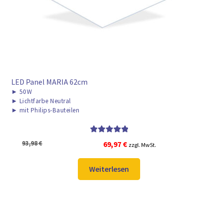
LED Panel MARIA 62cm
►
50W
►
Lichtfarbe Neutral
►
mit Philips-Bauteilen
Bewertet mit
Ursprünglicher
Aktueller
93,98
€
69,97
€
zzgl. MwSt.
5.00
von 5
Preis
Preis
war:
ist:
Weiterlesen
93,98 €
69,97 €.