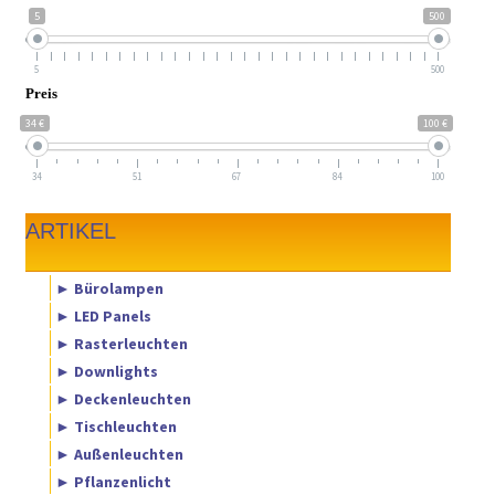
5
500
5
500
Preis
34 €
100 €
34
51
67
84
100
ARTIKEL
► Bürolampen
► LED Panels
► Rasterleuchten
► Downlights
► Deckenleuchten
► Tischleuchten
► Außenleuchten
► Pflanzenlicht