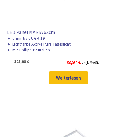
LED Panel MARIA 62cm
►
dimmbar, UGR 19
►
Lichtfarbe Active Pure Tageslicht
►
mit Philips-Bauteilen
Ursprünglicher
Aktueller
105,98
€
78,97
€
zzgl. MwSt.
Preis
Preis
war:
ist:
Weiterlesen
105,98 €
78,97 €.