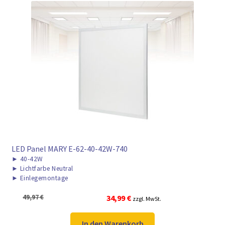
LED Panel MARY E-62-40-42W-740
►
40-42W
►
Lichtfarbe Neutral
►
Einlegemontage
Ursprünglicher
Aktueller
49,97
€
34,99
€
zzgl. MwSt.
Preis
Preis
war:
ist:
In den Warenkorb