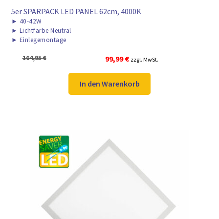
5er SPARPACK LED PANEL 62cm, 4000K
►
40-42W
►
Lichtfarbe Neutral
►
Einlegemontage
Ursprünglicher
Aktueller
164,95
€
99,99
€
zzgl. MwSt.
Preis
Preis
war:
ist:
In den Warenkorb
164,95 €
99,99 €.