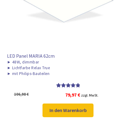
► ZAHLARTEN
► VERSANDARTEN
LED Panel MARIA 62cm
►
48W, dimmbar
►
Lichtfarbe Relax True
►
mit Philips-Bauteilen
Bewertet mit
Ursprünglicher
Aktueller
106,98
€
79,97
€
zzgl. MwSt.
5.00
von 5
Preis
Preis
war:
ist:
In den Warenkorb
106,98 €
79,97 €.