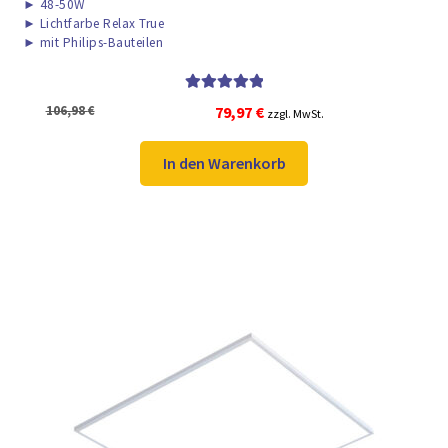
►
48-50W
►
Lichtfarbe Relax True
►
mit Philips-Bauteilen
Bewertet mit
Ursprünglicher
Aktueller
106,98
€
79,97
€
zzgl. MwSt.
5.00
von 5
Preis
Preis
war:
ist:
In den Warenkorb
106,98 €
79,97 €.