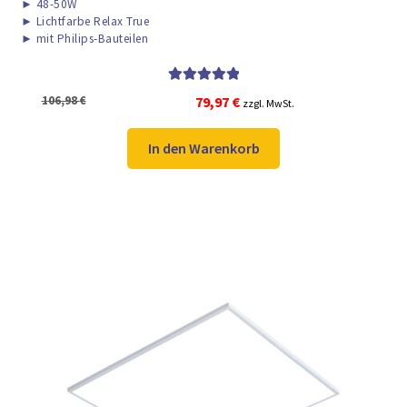
►
48-50W
►
Lichtfarbe Relax True
►
mit Philips-Bauteilen
Bewertet mit
Ursprünglicher
Aktueller
106,98
€
79,97
€
zzgl. MwSt.
5.00
von 5
Preis
Preis
war:
ist:
In den Warenkorb
106,98 €
79,97 €.