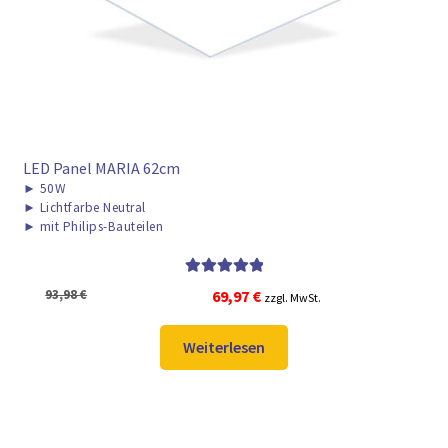
LED Panel MARIA 62cm
►
50W
►
Lichtfarbe Neutral
►
mit Philips-Bauteilen
Bewertet mit
Ursprünglicher
Aktueller
93,98
€
69,97
€
zzgl. MwSt.
5.00
von 5
Preis
Preis
war:
ist:
Weiterlesen
93,98 €
69,97 €.