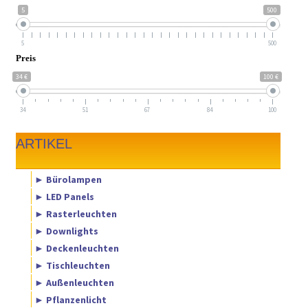
5
500
5
500
Preis
34 €
100 €
34
51
67
84
100
ARTIKEL
► Bürolampen
► LED Panels
► Rasterleuchten
► Downlights
► Deckenleuchten
► Tischleuchten
► Außenleuchten
► Pflanzenlicht