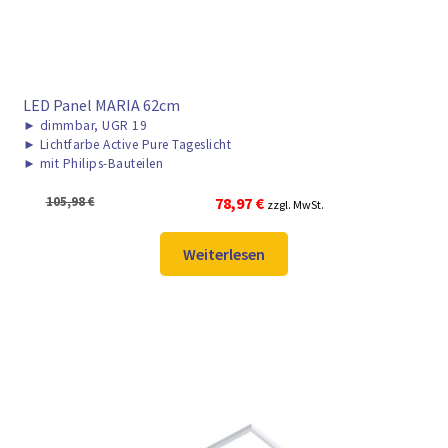
LED Panel MARIA 62cm
►
dimmbar, UGR 19
►
Lichtfarbe Active Pure Tageslicht
►
mit Philips-Bauteilen
Ursprünglicher
Aktueller
105,98
€
78,97
€
zzgl. MwSt.
Preis
Preis
war:
ist:
Weiterlesen
105,98 €
78,97 €.