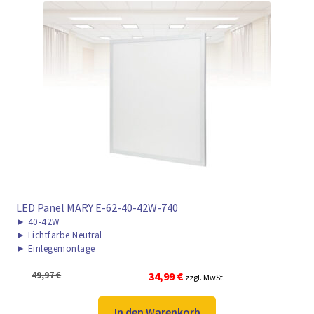
LED Panel MARY E-62-40-42W-740
►
40-42W
►
Lichtfarbe Neutral
►
Einlegemontage
Ursprünglicher
Aktueller
49,97
€
34,99
€
zzgl. MwSt.
Preis
Preis
war:
ist:
In den Warenkorb