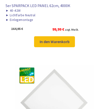
5er SPARPACK LED PANEL 62cm, 4000K
►
40-42W
►
Lichtfarbe Neutral
►
Einlegemontage
Ursprünglicher
Aktueller
164,95
€
99,99
€
zzgl. MwSt.
Preis
Preis
war:
ist:
In den Warenkorb
164,95 €
99,99 €.