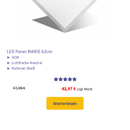
LED Panel MARIE 62cm
►
42W
►
Lichtfarbe Neutral
►
Rahmen Weiß
Bewertet mit
Ursprünglicher
Aktueller
57,98
€
42,97
€
zzgl. MwSt.
5.00
von 5
Preis
Preis
war:
ist:
Weiterlesen
57,98 €
42,97 €.