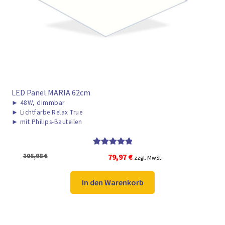
► ZAHLARTEN
► VERSANDARTEN
LED Panel MARIA 62cm
►
48W, dimmbar
►
Lichtfarbe Relax True
►
mit Philips-Bauteilen
Bewertet mit
Ursprünglicher
Aktueller
106,98
€
79,97
€
zzgl. MwSt.
5.00
von 5
Preis
Preis
war:
ist:
In den Warenkorb
106,98 €
79,97 €.