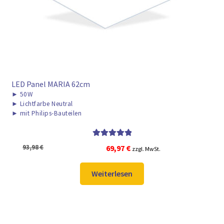
LED Panel MARIA 62cm
►
50W
►
Lichtfarbe Neutral
►
mit Philips-Bauteilen
Bewertet mit
Ursprünglicher
Aktueller
93,98
€
69,97
€
zzgl. MwSt.
5.00
von 5
Preis
Preis
war:
ist:
Weiterlesen
93,98 €
69,97 €.