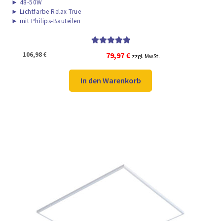
►
48-50W
►
Lichtfarbe Relax True
►
mit Philips-Bauteilen
Bewertet mit
Ursprünglicher
Aktueller
106,98
€
79,97
€
zzgl. MwSt.
5.00
von 5
Preis
Preis
war:
ist:
In den Warenkorb
106,98 €
79,97 €.