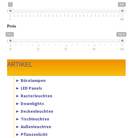
5
500
5
500
Preis
34 €
100 €
34
51
67
84
100
ARTIKEL
► Bürolampen
► LED Panels
► Rasterleuchten
► Downlights
► Deckenleuchten
► Tischleuchten
► Außenleuchten
► Pflanzenlicht