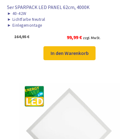
5er SPARPACK LED PANEL 62cm, 4000K
►
40-42W
►
Lichtfarbe Neutral
►
Einlegemontage
Ursprünglicher
Aktueller
164,95
€
99,99
€
zzgl. MwSt.
Preis
Preis
war:
ist:
In den Warenkorb
164,95 €
99,99 €.