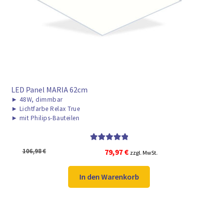
► ZAHLARTEN
► VERSANDARTEN
LED Panel MARIA 62cm
►
48W, dimmbar
►
Lichtfarbe Relax True
►
mit Philips-Bauteilen
Bewertet mit
Ursprünglicher
Aktueller
106,98
€
79,97
€
zzgl. MwSt.
5.00
von 5
Preis
Preis
war:
ist:
In den Warenkorb
106,98 €
79,97 €.