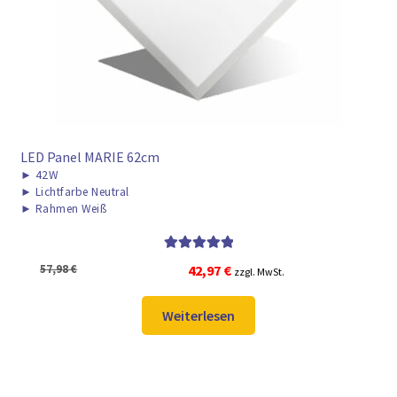
LED Panel MARIE 62cm
►
42W
►
Lichtfarbe Neutral
►
Rahmen Weiß
Bewertet mit
Ursprünglicher
Aktueller
57,98
€
42,97
€
zzgl. MwSt.
5.00
von 5
Preis
Preis
war:
ist:
Weiterlesen
57,98 €
42,97 €.