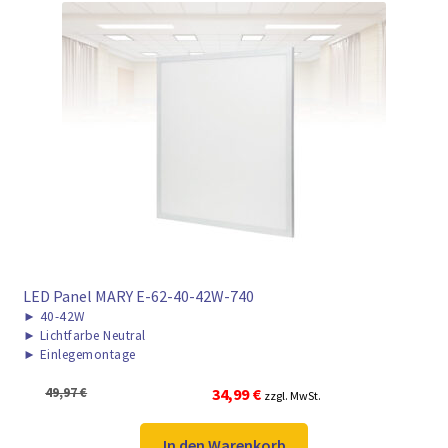
LED Panel MARY E-62-40-42W-740
►
40-42W
►
Lichtfarbe Neutral
►
Einlegemontage
Ursprünglicher
Aktueller
49,97
€
34,99
€
zzgl. MwSt.
Preis
Preis
war:
ist:
In den Warenkorb