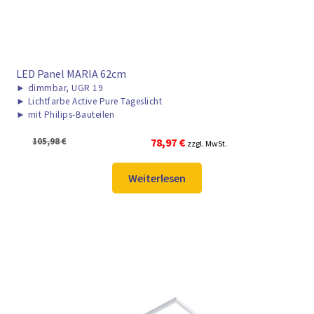
LED Panel MARIA 62cm
►
dimmbar, UGR 19
►
Lichtfarbe Active Pure Tageslicht
►
mit Philips-Bauteilen
Ursprünglicher
Aktueller
105,98
€
78,97
€
zzgl. MwSt.
Preis
Preis
war:
ist:
Weiterlesen
105,98 €
78,97 €.